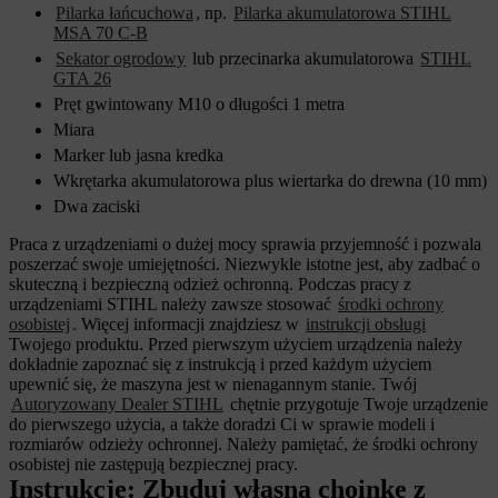
Pilarka łańcuchowa
, np.
Pilarka akumulatorowa STIHL
MSA 70 C-B
Sekator ogrodowy
lub przecinarka akumulatorowa
STIHL
GTA 26
Pręt gwintowany M10 o długości 1 metra
Miara
Marker lub jasna kredka
Wkrętarka akumulatorowa plus wiertarka do drewna (10 mm)
Dwa zaciski
Praca z urządzeniami o dużej mocy sprawia przyjemność i pozwala
poszerzać swoje umiejętności. Niezwykle istotne jest, aby zadbać o
skuteczną i bezpieczną odzież ochronną. Podczas pracy z
urządzeniami STIHL należy zawsze stosować
środki ochrony
osobistej
. Więcej informacji znajdziesz w
instrukcji obsługi
Twojego produktu. Przed pierwszym użyciem urządzenia należy
dokładnie zapoznać się z instrukcją i przed każdym użyciem
upewnić się, że maszyna jest w nienagannym stanie. Twój
Autoryzowany Dealer STIHL
chętnie przygotuje Twoje urządzenie
do pierwszego użycia, a także doradzi Ci w sprawie modeli i
rozmiarów odzieży ochronnej. Należy pamiętać, że środki ochrony
osobistej nie zastępują bezpiecznej pracy.
Instrukcje: Zbuduj własną
choinkę z