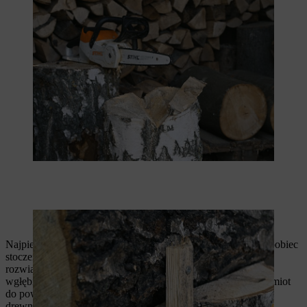
Jako powierzchni roboczej możesz użyć pnia z wycięciem.
Drewniana listwa zapobiegnie stoczeniu się pieńka.
Najpierw utwórz odpowiednią powierzchnię roboczą, aby zapobiec
stoczeniu się pieńka będącego podstawą choinki. Dobrym
rozwiązaniem jest na przykład kawałek pnia z wyciętym
wgłębieniem. Należy również przymocować obrabiany przedmiot
do powierzchni roboczej z dwóch stron za pomocą kawałka
drewnianej listwy i dwóch śrub.