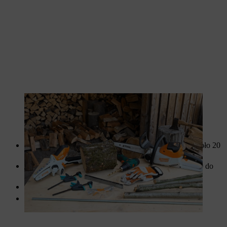
Dzięki odpowiednim narzędziom będziesz gotowy do rozpoczęcia
pracy.
Pieniek o długości około 25 centymetrów i średnicy około 20
centymetrów
Od 30 do 35 gałązek o różnej długości i średnicy od 2,0 do
2,5 centymetra
Dwa kawałki drewnianej listwy
Cztery śruby