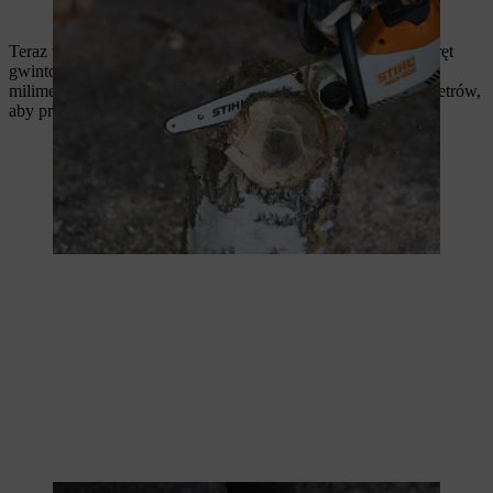
PIeniek należy przyciąć na długość około 25 centymetrów.
Teraz wywierć otwór w środku pnia o tej samej średnicy co pręt
gwintowany. W naszym przykładzie średnica wynosi 10
milimetrów. Głębokość wiercenia powinna wynosić 5 centymetrów,
aby pręt gwintowany był mocno osadzony w podstawie.