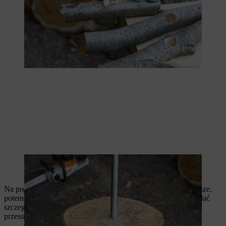
Pręt gwintowany należy włożyć do wywierconego otworu w
podstawie.
Na pręt gwintowany nakładamy gałązki – najpierw te najdłuższe,
potem w kolejności najkrótsze. Twoje drzewko będzie wyglądać
szczególnie pięknie, jeśli podczas dodawania gałęzi lekko je
przesuniesz. Twoja choinka z drewna DIY jest gotowa!