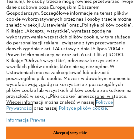
Tealium). Te osoby trzecie mogą również przetwarzać Twoje
dane osobowe poza Europejskim Obszarem
Gospodarczym. Szczegółowe informacje na temat plików
Firma
cookie wykorzystywanych przez nas i osoby trzecie można
znaleźć w sekcji „Ustawienia" oraz „Polityka plików cookie".
Klikając „Akceptuj wszystkie", wyrażasz zgodę na
wykorzystywanie wszystkich plików cookie, w tym służące
STIHL FAQ
do personalizacji reklam i związane z tym przetwarzanie
danych zgodnie z art. 174 ustawy z dnia 16 lipca 2004 r.
Prawo telekomunikacyjne oraz art. 6 ust. 1 lit. a) RODO.
TWOJA PRZEGLĄDARKA NIE JEST
Klikając "Odrzuć wszystkie", odrzucasz korzystanie z
wszelkich plików cookie, które nie są niezbędne. W
OBSŁUGIWANA
Serwis
Ustawieniach można zaakceptować lub odrzucić
poszczególne pliki cookie. Możesz w dowolnym momencie
wycofać swoją zgodę na korzystanie z poszczególnych
Korzystasz z przeglądarki, której jeszcze nie obsługujemy. W
plików cookie lub wszystkich plików cookie ze skutkiem na
celu optymalnego korzystania z naszej strony zalecamy
przyszłość w sekcji „Pliki cookie" umieszczonej w stopce.
Więcej informacji można znaleźć w naszej
przejście do jednej z następujących przeglądarek:
Polityce
Polityka prywatności
Wskazówki prawne
Cookies
Prywatności
oraz naszej
Polityce plików cookie
.
Informacje prawne
Informacja Prawna
Firefox
Chrome
Akceptuj wszystkie
"ANDREAS STIHL" SP. Z O.O. z siedzibą w Sadach, 62-080 Tarnowo