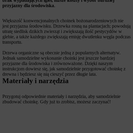
brak wypadających igieł, niższe koszty i wybór bardziej
przyjazny dla środowiska
.
Większość konwencjonalnych choinek bożonarodzeniowych nie
jest przyjazna środowisku. Drzewka rosną na plantacjach; powodują
utratę siedlisk dzikich zwierząt i zwiększają ilość pestycydów w
glebie, a także każdego zwiększają emisję dwutlenku węgla podczas
transportu.
Drzewa organiczne są obecnie jedną z popularnych alternatyw.
Jednak samodzielne wykonanie choinki jest jeszcze bardziej
przyjazne dla środowiska i zrównoważone. Dzięki naszym
instrukcjom dowiesz się, jak samodzielnie przygotować choinkę z
drewna i będziesz się nią cieszyć przez długie lata.
Materiały i narzędzia
Przygotuj odpowiednie materiały i narzędzia, aby samodzielnie
zbudować choinkę. Gdy już to zrobisz, możesz zaczynać!