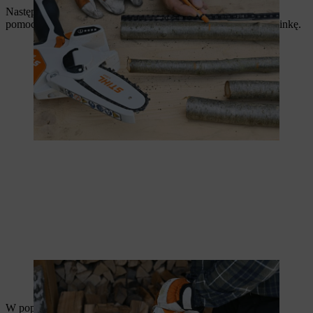
Następnie przymocuj gałęzie do stabilnego stołu roboczego za
pomocą zacisków i przytnij je przecinarką, aby zbudować choinkę.
Akumulatorowa przecinarka GTA 26 pomoże Ci szybko przyciąć
gałęzie.
W poprzek każdej gałęzi wywierć otwór o średnicy pręta