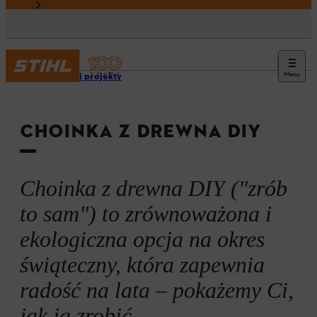
Menu
Porady i projekty
CHOINKA Z DREWNA DIY
Choinka z drewna DIY ("zrób
to sam") to zrównoważona i
ekologiczna opcja na okres
świąteczny, która zapewnia
radość na lata – pokażemy Ci,
jak ją zrobić.