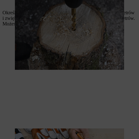
Pieniek z wywierconym po środku otworem
Określ ostateczną długość gałęzi. Zacznij od około 10 centymetrów
i zwiększaj długość kilka razy, za każdym razem po 5 centymetrów.
Możesz wybrać wymiary według własnego gustu.
Zaznaczanie gałęzi przed cięciem.