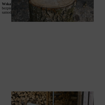
Wskazówka STIHL
: Twoja choinka powinna teraz stać
bezpiecznie. Jeśli chcesz ją dodatkowo ustabilizować, możesz
samodzielnie zbudować pasujący stojak na choinkę.
Gałęzie przesuną się po umieszczeniu na pręcie gwintowanym.