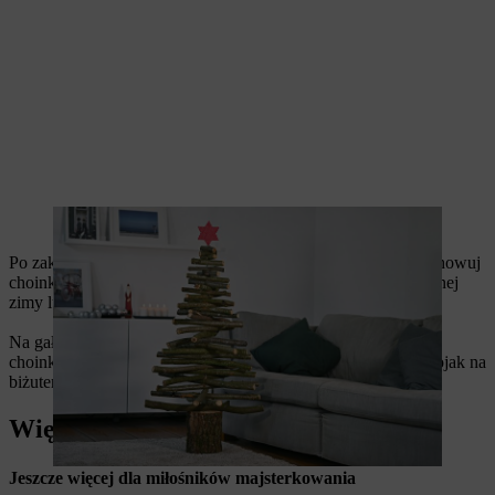
Piękna, przyciągająca wzrok dekoracja: choinka DIY.
Po zakończeniu okresu bożonarodzeniowego po prostu przechowuj
choinkę w suchym, dobrze wentylowanym miejscu do następnej
zimy lub zostaw ją tam, gdzie jest i
nadaj jej nową funkcję
.
Na gałązkach można zawiesić pisanki lub drewniane jajka, a
choinka może służyć nawet przez cały rok jako praktyczny stojak na
biżuterię i drobne ozdoby.
Więcej projektów DIY
Jeszcze więcej dla miłośników majsterkowania