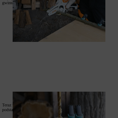
gwintowanego – w tym przypadku 10 mm.
Otwór musi odpowiadać średnicy pręta gwintowanego.
Teraz włóż pręt gwintowany do wywierconego otworu w
podstawie. Użyj młotka, aby ostrożnie wbić pręt na miejsce.