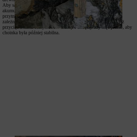
Aby samodzielnie wykonać choinkę z drewna, użyj
akumulatorowej pilarki łańcuchowej, np. STIHL MSA 120, i
przytnij pieniek na długość nieco ponad 25 centymetrów. W
zależności od pożądanej wysokości drzewka można je również
przyciąć o kilka centymetrów dłużej. Pamiętaj, aby ciąć prosto, aby
choinka była później stabilna.