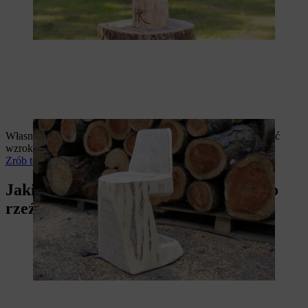
Własnoręcznie wykonane drewniane krzesło będzie przyciągać
wzrok na tarasie i pasować do rustykalnej aranżacji ogrodu.
Zrób to sam: drewniane krzesło
Jakie pilarki łańcuchowe nadają się do
rzeźbienia?