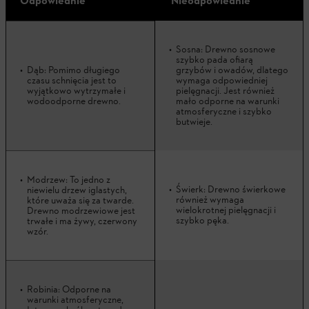
Odpowiednie
Nieodpowiednie
Sosna: Drewno sosnowe
szybko pada ofiarą
Dąb: Pomimo długiego
grzybów i owadów, dlatego
czasu schnięcia jest to
wymaga odpowiedniej
wyjątkowo wytrzymałe i
pielęgnacji. Jest również
wodoodporne drewno.
mało odporne na warunki
atmosferyczne i szybko
butwieje.
Modrzew: To jedno z
Świerk: Drewno świerkowe
niewielu drzew iglastych,
również wymaga
które uważa się za twarde.
wielokrotnej pielęgnacji i
Drewno modrzewiowe jest
szybko pęka.
trwałe i ma żywy, czerwony
wzór.
Robinia: Odporne na
warunki atmosferyczne,