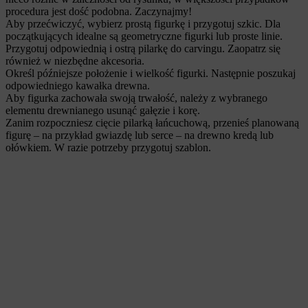
procedura jest dość podobna. Zaczynajmy!
Aby przećwiczyć, wybierz prostą figurkę i przygotuj szkic. Dla
początkujących idealne są geometryczne figurki lub proste linie.
Przygotuj odpowiednią i ostrą pilarkę do carvingu. Zaopatrz się
również w niezbędne akcesoria.
Określ późniejsze położenie i wielkość figurki. Następnie poszukaj
odpowiedniego kawałka drewna.
Aby figurka zachowała swoją trwałość, należy z wybranego
elementu drewnianego usunąć gałęzie i korę.
Zanim rozpoczniesz cięcie pilarką łańcuchową, przenieś planowaną
figurę – na przykład gwiazdę lub serce – na drewno kredą lub
ołówkiem. W razie potrzeby przygotuj szablon.