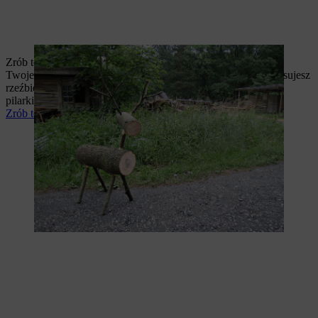
Zrób to sam: drewniany renifer to sympatyczny mieszkaniec
Twojego ogrodu niezależnie od pory roku. Wprawdzie nie stosujesz
rzeźbienia carvingowego, ale wykonasz go również z pomocą
pilarki spalinowej.
Zrób to sam: drewniany renifer