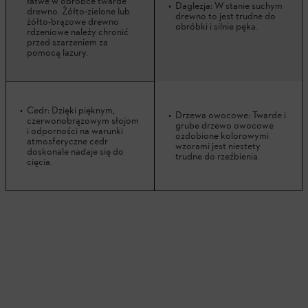
łatwe w obróbce twarde
Daglezja: W stanie suchym
drewno. Żółto-zielone lub
drewno to jest trudne do
żółto-brązowe drewno
obróbki i silnie pęka.
rdzeniowe należy chronić
przed szarzeniem za
pomocą lazury.
Cedr: Dzięki pięknym,
Drzewa owocowe: Twarde i
czerwonobrązowym słojom
grube drzewo owocowe
i odporności na warunki
ozdobione kolorowymi
atmosferyczne cedr
wzorami jest niestety
doskonale nadaje się do
trudne do rzeźbienia.
cięcia.