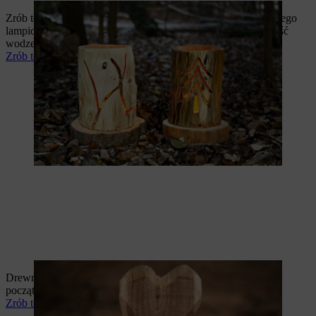
Zrób to sam: podczas samodzielnego wykonywania drewnianego
lampionu będziesz mieć całkowitą swobodę dekorowania. Puść
wodze fantazji podczas cięcia.
Zrób to sam: drewniany lampion
Drewniane serce do samodzielnego wykonania jest dobre na
początek i świetne jako prezent dla ukochanej osoby.
Zrób to sam: drewniane serce