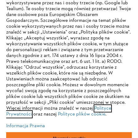
wykorzystywane przez nas i osoby trzecie (np. Google lub
Tealium). Te osoby trzecie mogą również przetwarzać Twoje
dane osobowe poza Europejskim Obszarem
Gospodarczym. Szczegółowe informacje na temat plików
Firma
cookie wykorzystywanych przez nas i osoby trzecie można
znaleźć w sekcji „Ustawienia" oraz „Polityka plików cookie".
Klikając „Akceptuj wszystkie", wyrażasz zgodę na
wykorzystywanie wszystkich plików cookie, w tym służące
STIHL FAQ
do personalizacji reklam i związane z tym przetwarzanie
danych zgodnie z art. 174 ustawy z dnia 16 lipca 2004 r.
Prawo telekomunikacyjne oraz art. 6 ust. 1 lit. a) RODO.
TWOJA PRZEGLĄDARKA NIE JEST
Klikając "Odrzuć wszystkie", odrzucasz korzystanie z
wszelkich plików cookie, które nie są niezbędne. W
OBSŁUGIWANA
Serwis
Ustawieniach można zaakceptować lub odrzucić
poszczególne pliki cookie. Możesz w dowolnym momencie
wycofać swoją zgodę na korzystanie z poszczególnych
Korzystasz z przeglądarki, której jeszcze nie obsługujemy. W
plików cookie lub wszystkich plików cookie ze skutkiem na
celu optymalnego korzystania z naszej strony zalecamy
przyszłość w sekcji „Pliki cookie" umieszczonej w stopce.
Więcej informacji można znaleźć w naszej
przejście do jednej z następujących przeglądarek:
Polityce
Polityka prywatności
Wskazówki prawne
Cookies
Prywatności
oraz naszej
Polityce plików cookie
.
Informacje prawne
Informacja Prawna
Firefox
Chrome