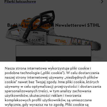
Pilarki łańcuchowe
Bądź na bieżąco dzięki Newsletterowi STIHL
ADRES E-MAIL
Zapisz się
Nasza strona internetowa wykorzystuje pliki cookie i
podobne technologie („pliki cookie"). W celu dostarczenia
naszej strony internetowej używamy „niezbędnych plików
cookie" nawet bez Twojej zgody. Inne pliki cookie, których
#STIHL
używamy w celu optymalizacji przejrzystości i dostarczania
spersonalizowanych treści, w tym analizy zachowania
użytkowników, skuteczności reklam i tworzenia
kompleksowych profili użytkowników, są umieszczane
wyłącznie, gdy wyrazisz na to zgodę. Pliki cookie są