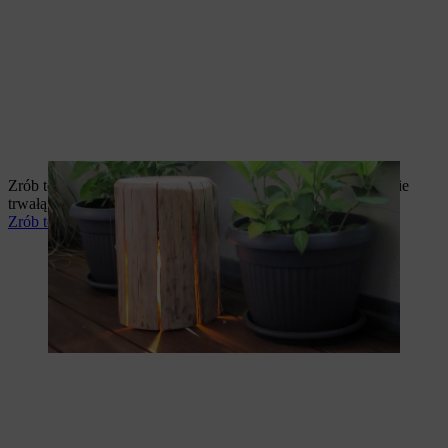
Zrób to sam: własnoręcznie wykonana lampa drewniana będzie
trwałą dekoracją jesienno-zimową zdobiąc dom lub ogród.
Zrób to sam: drewniana dynia