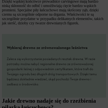
Dzięki wąskiej końcówce prowadnice carvingowe mają bardzo
niską skłonność do odbić i umożliwiają cięcie bardzo wąskich
promieni. Specjalne piły łańcuchowe mają skrócony ząb, dzięki
czemu są szczególnie odporne na drgania. Właściwości te są
szczególnie przydatne w przypadku delikatnych elementów, takich
jak sierść, dzioby czy twarze drewnianych figurek.
Wybieraj drewno ze zrównoważonego leśnictwa
Zaleca się wykorzystanie posiadanych resztek drewna. W razie
potrzeby można nabyć regionalne drewno ze zrównoważonej
gospodarki leśnej z odpowiednim certyfikatem, które trafi do
Twojego ogrodu bez długich dróg transportowych. Dzięki temu
będziesz dokładnie wiedzieć, skąd pochodzi Twoje drewno i
zadbasz o środowisko.
Jakie drewno nadaje się do rzeźbienia
pilarką łańcuchową?