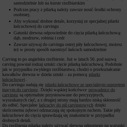
samodzielnie lub na kursie rzeźbiarskim
Podczas pracy z pilarką należy zawsze nosić środki ochrony
osobistej.
Aby wykonać drobne detale, korzystaj ze specjalnej pilarki
łańcuchowej do carvingu
Gatunki drewna odpowiednie do cięcia pilarką łańcuchową:
dąb, modrzew, robinia i cedr
Zawsze używaj do carvingu ostrej piły łańcuchowej, możesz
też w prosty sposób naostrzyć łańcuch samodzielnie
Carving to po angielsku rzeźbienie. Już w latach 50. pod nazwą
carving powstał rodzaj sztuki: cięcie pilarką łańcuchową. Podobnie
jak w przypadku zwykłego rzeźbiarstwa, chodzi o przekształcanie
kawałków drewna w dzieła sztuki – za pomocą
pilarki
łańcuchowej
.
Do carvingu nadają się
pilarki łańcuchowe ze specjalnym osprzętem
tnącym do carvingu
. Dzięki wąskiej końcówce
prowadnice do
carvingu
są optymalnie przystosowane do precyzyjnych,
wyszukanych cięć, a z drugiej strony mają bardzo niską skłonność
do odbić. Specjalne
łańcuchy do pił carvingowych
dzięki
skróconemu zębowi odznaczają się spokojnym ruchem. Takie piły
łańcuchowe do cięcia sprawdzają się znakomicie w przypadku
drobnych detali.
Do rzeźbienia pilarką należy używać drewna odpornego na warunki