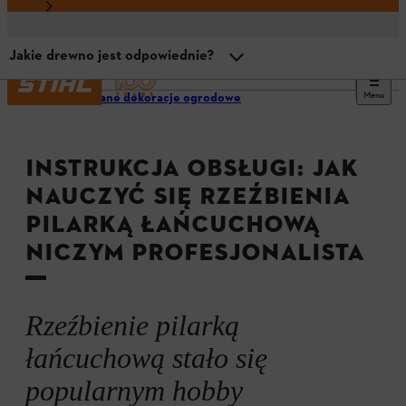
Jakie drewno jest odpowiednie?
Menu
Drewniane dekoracje ogrodowe
Przegląd
INSTRUKCJA OBSŁUGI: JAK
Czym jest rzeźbienie pilarką łańcuchową?
NAUCZYĆ SIĘ RZEŹBIENIA
PILARKĄ ŁAŃCUCHOWĄ
Wyposażenie ochronne
NICZYM PROFESJONALISTA
Jakie pilarki są odpowiednie?
Rzeźbienie pilarką
Jakie drewno jest odpowiednie?
łańcuchową stało się
popularnym hobby