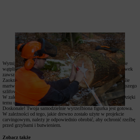
Przed przystąpieniem do rzeźbienia narysuj kształt.
Wytnij kontury figurki. Zachowaj przy tym ostrożność i w razie
wątpliwości zostaw zbyt dużo drewna, a nie zbyt mało. Poprawek
zawsze możesz dokonać później.
Zaokrąglij krawędzie i obrób kontury, aby wygładzić figurę. Nie
martw się: kształt nie musi być perfekcyjny. W ramach późniejszego
szlifowania rzeźby można poprawić nierówności.
W zależności od preferencji figurę można obrobić szlifierką. Dzięki
temu uzyskasz równomierną i gładką powierzchnię.
Doskonale! Twoja samodzielnie wyrzeźbiona figurka jest gotowa.
W zależności od tego, jakie drewno zostało użyte w projekcie
carvingowym, należy je odpowiednio obrobić, aby ochronić rzeźbę
przed grzybami i butwieniem.
Zobacz także