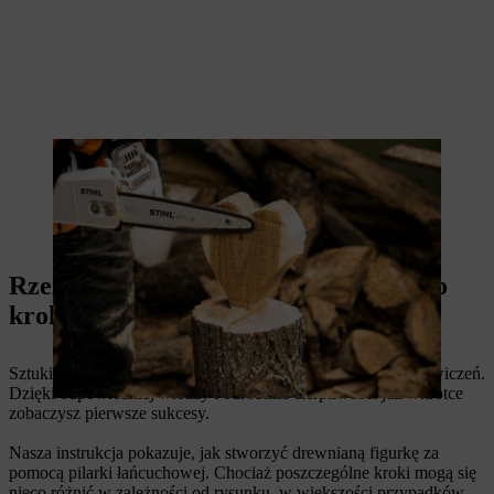
Za pomocą pilarki spalinowej można również wygładzić krawędzie
Rzeźbienie pilarką: instrukcja krok po
kroku
Sztuki rzeźbienia pilarką można łatwo nauczyć się podczas ćwiczeń.
Dzięki odpowiedniej wiedzy i odrobinie cierpliwości już wkrótce
zobaczysz pierwsze sukcesy.
Nasza instrukcja pokazuje, jak stworzyć drewnianą figurkę za
pomocą pilarki łańcuchowej. Chociaż poszczególne kroki mogą się
nieco różnić w zależności od rysunku, w większości przypadków