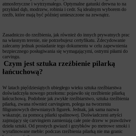
atmosferyczne i wytrzymałego. Optymalne gatunki drewna to na
przykład dąb, modrzew, robinia i cedr. Są idealnym wyborem do
rzeźb, które mają być później umieszczone na zewnątrz.
Zasadniczo do rzeźbienia, jak również do innych prywatnych prac
na własnym terenie, nie potrzebujesz certyfikatu. Zdecydowanie
zalecamy jednak posiadanie tego dokumentu w celu zapewnienia
bezpiecznego posługiwania się wymagającymi, ostrymi piłami do
carvingu.
Czym jest sztuka rzeźbienie pilarką
łańcuchową?
W latach pięćdziesiątych ubiegłego wieku sztuka rzeźbiarstwa
doświadczyła nowego przełomu: pojawiło się rzeźbienie pilarką
łańcuchową. Podobnie jak zwykłe rzeźbiarstwo, sztuka rzeźbienia
pilarką, zwana również carvingiem, polega na tworzeniu
filigranowych drewnianych figurek. Jednak, jak sama nazwa
wskazuje, za pomocą pilarki spalinowej. Doświadczeni artyści
zajmujący się carvingiem zamieniają całe pnie drzew w prawdziwe
dzieła sztuki. Od prostych gwiazd i grzybków po metrowe smoki i
wyrafinowane meble: podczas rzeźbienia pilarką nie ma granic