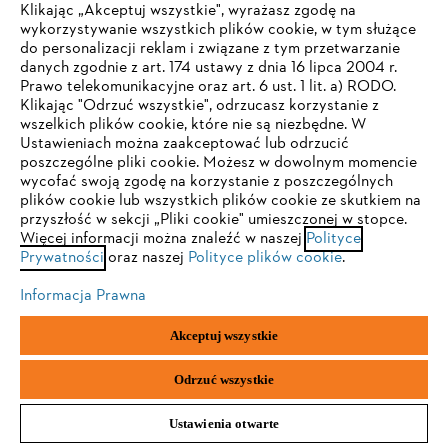
Klikając „Akceptuj wszystkie", wyrażasz zgodę na
wykorzystywanie wszystkich plików cookie, w tym służące
do personalizacji reklam i związane z tym przetwarzanie
Akcesoria do produktów
danych zgodnie z art. 174 ustawy z dnia 16 lipca 2004 r.
Prawo telekomunikacyjne oraz art. 6 ust. 1 lit. a) RODO.
TWOJA PRZEGLĄDARKA NIE JEST
Klikając "Odrzuć wszystkie", odrzucasz korzystanie z
wszelkich plików cookie, które nie są niezbędne. W
OBSŁUGIWANA
Ustawieniach można zaakceptować lub odrzucić
poszczególne pliki cookie. Możesz w dowolnym momencie
wycofać swoją zgodę na korzystanie z poszczególnych
Korzystasz z przeglądarki, której jeszcze nie obsługujemy. W
plików cookie lub wszystkich plików cookie ze skutkiem na
celu optymalnego korzystania z naszej strony zalecamy
przyszłość w sekcji „Pliki cookie" umieszczonej w stopce.
Więcej informacji można znaleźć w naszej
przejście do jednej z następujących przeglądarek:
Polityce
Prywatności
oraz naszej
Polityce plików cookie
.
Informacja Prawna
Firefox
Chrome
Akceptuj wszystkie
Materiały eksploatacyjne
Safari
Edge
Odrzuć wszystkie
Ustawienia otwarte