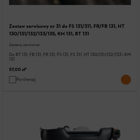
Zestaw serwisowy nr 31 do FS 131/311, FR/FB 131, HT
130/131/132/133/135, KM 131, BT 131
Zestawy serwisowe
Do BT 131, FB 131, FR 131, FS 131, FS 311, HT 130/131/132/133 i KM
131
57,00 zł
*
Porównaj