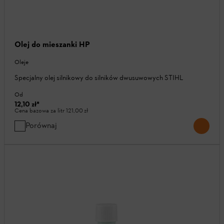
Olej do mieszanki HP
Oleje
Specjalny olej silnikowy do silników dwusuwowych STIHL
Od
12,10 zł
*
Cena bazowa za litr
121,00 zł
Porównaj