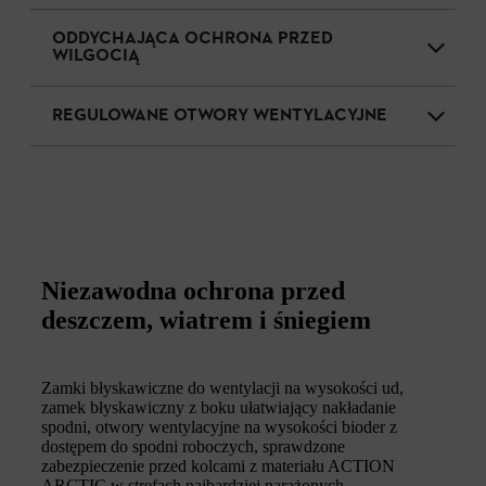
ODDYCHAJĄCA OCHRONA PRZED
WILGOCIĄ
REGULOWANE OTWORY WENTYLACYJNE
Niezawodna ochrona przed
deszczem, wiatrem i śniegiem
Zamki błyskawiczne do wentylacji na wysokości ud,
zamek błyskawiczny z boku ułatwiający nakładanie
spodni, otwory wentylacyjne na wysokości bioder z
dostępem do spodni roboczych, sprawdzone
zabezpieczenie przed kolcami z materiału ACTION
ARCTIC w strefach najbardziej narażonych