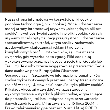
Zapisz się
Nasza strona internetowa wykorzystuje pliki cookie i
podobne technologie („pliki cookie"). W celu dostarczenia
naszej strony internetowej używamy „niezbędnych plików
cookie" nawet bez Twojej zgody. Inne pliki cookie, których
#STIHL
używamy w celu optymalizacji przejrzystości i dostarczania
spersonalizowanych treści, w tym analizy zachowania
użytkowników, skuteczności reklam i tworzenia
kompleksowych profili użytkowników, są umieszczane
wyłącznie, gdy wyrazisz na to zgodę. Pliki cookie są
wykorzystywane przez nas i osoby trzecie (np. Google lub
Tealium). Te osoby trzecie mogą również przetwarzać Twoje
dane osobowe poza Europejskim Obszarem
Gospodarczym. Szczegółowe informacje na temat plików
Firma
cookie wykorzystywanych przez nas i osoby trzecie można
znaleźć w sekcji „Ustawienia" oraz „Polityka plików cookie".
Klikając „Akceptuj wszystkie", wyrażasz zgodę na
wykorzystywanie wszystkich plików cookie, w tym służące
STIHL FAQ
do personalizacji reklam i związane z tym przetwarzanie
danych zgodnie z art. 174 ustawy z dnia 16 lipca 2004 r.
Prawo telekomunikacyjne oraz art. 6 ust. 1 lit. a) RODO.