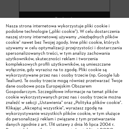
Zapisz się
Nasza strona internetowa wykorzystuje pliki cookie i
podobne technologie („pliki cookie"). W celu dostarczenia
naszej strony internetowej używamy „niezbędnych plików
cookie" nawet bez Twojej zgody. Inne pliki cookie, których
#STIHL
używamy w celu optymalizacji przejrzystości i dostarczania
spersonalizowanych treści, w tym analizy zachowania
użytkowników, skuteczności reklam i tworzenia
kompleksowych profili użytkowników, są umieszczane
wyłącznie, gdy wyrazisz na to zgodę. Pliki cookie są
wykorzystywane przez nas i osoby trzecie (np. Google lub
Tealium). Te osoby trzecie mogą również przetwarzać Twoje
dane osobowe poza Europejskim Obszarem
Gospodarczym. Szczegółowe informacje na temat plików
Firma
cookie wykorzystywanych przez nas i osoby trzecie można
znaleźć w sekcji „Ustawienia" oraz „Polityka plików cookie".
Klikając „Akceptuj wszystkie", wyrażasz zgodę na
wykorzystywanie wszystkich plików cookie, w tym służące
STIHL FAQ
do personalizacji reklam i związane z tym przetwarzanie
danych zgodnie z art. 174 ustawy z dnia 16 lipca 2004 r.