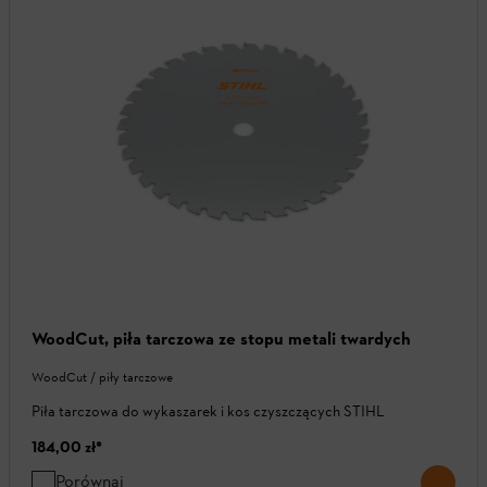
WoodCut, piła tarczowa ze stopu metali twardych
WoodCut / piły tarczowe
Piła tarczowa do wykaszarek i kos czyszczących STIHL
184,00 zł
*
Porównaj