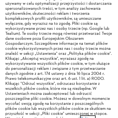
#STIHL
używamy w celu optymalizacji przejrzystości i dostarczania
spersonalizowanych treści, w tym analizy zachowania
użytkowników, skuteczności reklam i tworzenia
kompleksowych profili użytkowników, są umieszczane
wyłącznie, gdy wyrazisz na to zgodę. Pliki cookie są
wykorzystywane przez nas i osoby trzecie (np. Google lub
Tealium). Te osoby trzecie mogą również przetwarzać Twoje
dane osobowe poza Europejskim Obszarem
Gospodarczym. Szczegółowe informacje na temat plików
Firma
cookie wykorzystywanych przez nas i osoby trzecie można
znaleźć w sekcji „Ustawienia" oraz „Polityka plików cookie".
Klikając „Akceptuj wszystkie", wyrażasz zgodę na
wykorzystywanie wszystkich plików cookie, w tym służące
STIHL FAQ
do personalizacji reklam i związane z tym przetwarzanie
danych zgodnie z art. 174 ustawy z dnia 16 lipca 2004 r.
Prawo telekomunikacyjne oraz art. 6 ust. 1 lit. a) RODO.
TWOJA PRZEGLĄDARKA NIE JEST
Klikając "Odrzuć wszystkie", odrzucasz korzystanie z
wszelkich plików cookie, które nie są niezbędne. W
OBSŁUGIWANA
Serwis
Ustawieniach można zaakceptować lub odrzucić
poszczególne pliki cookie. Możesz w dowolnym momencie
wycofać swoją zgodę na korzystanie z poszczególnych
Korzystasz z przeglądarki, której jeszcze nie obsługujemy. W
plików cookie lub wszystkich plików cookie ze skutkiem na
celu optymalnego korzystania z naszej strony zalecamy
przyszłość w sekcji „Pliki cookie" umieszczonej w stopce.