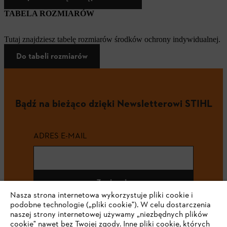
TABELA ROZMIARÓW
Tutaj znajdziesz tabelę rozmiarów środków ochrony indywidualnej.
Do tabeli rozmiarów
Bądź na bieżąco dzięki Newsletterowi STIHL
ADRES E-MAIL
Zapisz się
Nasza strona internetowa wykorzystuje pliki cookie i
podobne technologie („pliki cookie"). W celu dostarczenia
naszej strony internetowej używamy „niezbędnych plików
cookie" nawet bez Twojej zgody. Inne pliki cookie, których