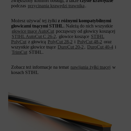
zwiększony komfort obsługi, a także
czyste krawędzie
podczas
przycinania krawędzi trawnika
.
Możesz używać tej żyłki
z różnymi kompatybilnymi
głowicami tnącymi STIHL
. Należą do nich wszystkie
głowice tnące AutoCut
począwszy od głowicy koszącej
STIHL AutoCut C 26-2,
głowice koszące
STIHL
PolyCut
z głowicą
PolyCut 28-2
i
PolyCut 48-2
oraz
wszystkie głowice tnące
DuroCut 20-2
,
DuroCut 40-4
i
TrimCut
STIHL.
Zobacz też informacje na temat
nawijania żyłki tnącej
w
kosach STIHL