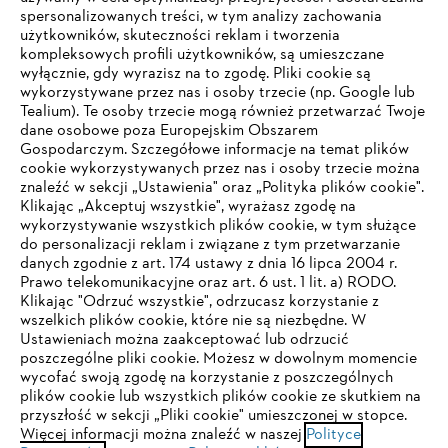
spersonalizowanych treści, w tym analizy zachowania
użytkowników, skuteczności reklam i tworzenia
kompleksowych profili użytkowników, są umieszczane
wyłącznie, gdy wyrazisz na to zgodę. Pliki cookie są
wykorzystywane przez nas i osoby trzecie (np. Google lub
Tealium). Te osoby trzecie mogą również przetwarzać Twoje
dane osobowe poza Europejskim Obszarem
Gospodarczym. Szczegółowe informacje na temat plików
Firma
cookie wykorzystywanych przez nas i osoby trzecie można
znaleźć w sekcji „Ustawienia" oraz „Polityka plików cookie".
Klikając „Akceptuj wszystkie", wyrażasz zgodę na
wykorzystywanie wszystkich plików cookie, w tym służące
STIHL FAQ
do personalizacji reklam i związane z tym przetwarzanie
danych zgodnie z art. 174 ustawy z dnia 16 lipca 2004 r.
Prawo telekomunikacyjne oraz art. 6 ust. 1 lit. a) RODO.
TWOJA PRZEGLĄDARKA NIE JEST
Klikając "Odrzuć wszystkie", odrzucasz korzystanie z
wszelkich plików cookie, które nie są niezbędne. W
OBSŁUGIWANA
Serwis
Ustawieniach można zaakceptować lub odrzucić
poszczególne pliki cookie. Możesz w dowolnym momencie
wycofać swoją zgodę na korzystanie z poszczególnych
Korzystasz z przeglądarki, której jeszcze nie obsługujemy. W
plików cookie lub wszystkich plików cookie ze skutkiem na
celu optymalnego korzystania z naszej strony zalecamy
przyszłość w sekcji „Pliki cookie" umieszczonej w stopce.
Więcej informacji można znaleźć w naszej
przejście do jednej z następujących przeglądarek:
Polityce
Polityka prywatności
Wskazówki prawne
Cookies