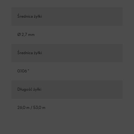
Średnica żyłki
Ø 2,7 mm
Średnica żyłki
0.106 "
Długość żyłki
26,0 m / 53,0 m