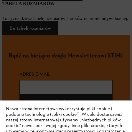
TABELA ROZMIARÓW
Tutaj znajdziesz tabelę rozmiarów środków ochrony indywidualnej.
Do tabeli rozmiarów
Bądź na bieżąco dzięki Newsletterowi STIHL
ADRES E-MAIL
Zapisz się
Nasza strona internetowa wykorzystuje pliki cookie i
podobne technologie („pliki cookie"). W celu dostarczenia
naszej strony internetowej używamy „niezbędnych plików
cookie" nawet bez Twojej zgody. Inne pliki cookie, których
#STIHL
używamy w celu optymalizacji przejrzystości i dostarczania