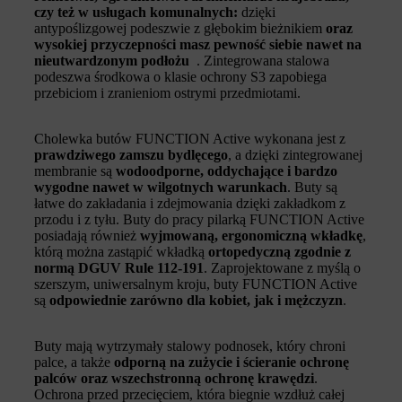
czy też w usługach komunalnych:
dzięki
antypoślizgowej podeszwie z głębokim bieżnikiem
oraz
wysokiej przyczepności masz pewność siebie nawet na
nieutwardzonym podłożu
. Zintegrowana stalowa
podeszwa środkowa o klasie ochrony S3 zapobiega
przebiciom i zranieniom ostrymi przedmiotami.
Cholewka butów FUNCTION Active wykonana jest z
prawdziwego zamszu bydlęcego
, a dzięki zintegrowanej
membranie są
wodoodporne, oddychające i bardzo
wygodne nawet w wilgotnych warunkach
. Buty są
łatwe do zakładania i zdejmowania dzięki zakładkom z
przodu i z tyłu. Buty do pracy pilarką FUNCTION Active
posiadają również
wyjmowaną, ergonomiczną wkładkę
,
którą można zastąpić wkładką
ortopedyczną zgodnie z
normą DGUV Rule 112-191
. Zaprojektowane z myślą o
szerszym, uniwersalnym kroju, buty FUNCTION Active
są
odpowiednie zarówno dla kobiet, jak i mężczyzn
.
Buty mają wytrzymały stalowy podnosek, który chroni
palce, a także
odporną na zużycie i ścieranie ochronę
palców oraz wszechstronną ochronę krawędzi
.
Ochrona przed przecięciem, która biegnie wzdłuż całej