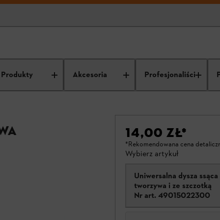
Produkty
Akcesoria
Profesjonaliści
wa
14,00 ZŁ
*
*Rekomendowana cena detalicz
Wybierz artykuł
Uniwersalna dysza ssąca 
tworzywa i ze szczotką
Nr art.
49015022300