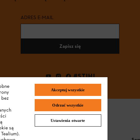
ADRES E-MAIL
Zapisz się
#STIHL
dobne
Akceptuj wszystkie
trony
 bez
Odrzuć wszystkie
wanych
ści
Ustawienia otwarte
są
okie są
Tealium).
STIHL FAQ
Ser