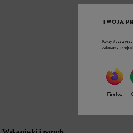
TWOJA P
Korzystasz z prze
zalecamy przejści
Firefox
Wskazówki i porady