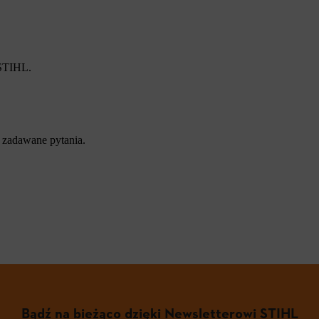
 STIHL.
 zadawane pytania.
Bądź na bieżąco dzięki Newsletterowi STIHL