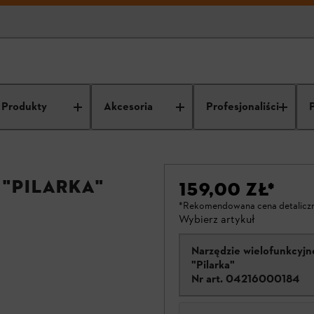
Produkty
Akcesoria
Profesjonaliści
"Pilarka"
159,00 ZŁ
*
*Rekomendowana cena detalicz
Wybierz artykuł
Narzędzie wielofunkcyjn
"Pilarka"
Nr art.
04216000184