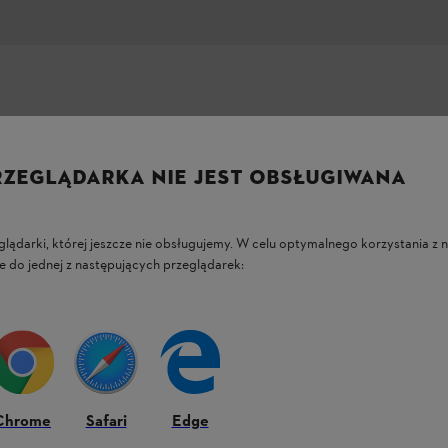
RZEGLĄDARKA NIE JEST OBSŁUGIWANA
ktywności na świeżym powietrzu. Scyzoryk
glądarki, której jeszcze nie obsługujemy. W celu optymalnego korzystania z n
ym narzędziuwielofunkcyjnym zintegrowano
e do jednej z następujących przeglądarek:
racz do butelek korkociąg. Narzędzia są
om 12 × 5 cm narzędzie bardzo poręczne i
Chrome
Safari
Edge