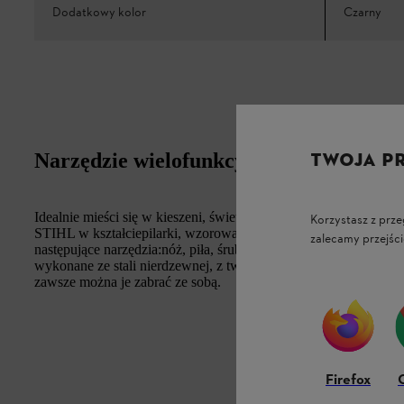
Dodatkowy kolor
Czarny
TWOJA P
Narzędzie wielofunkcyjne "Pilarka"
Idealnie mieści się w kieszeni, świetnie sprawdza się podczasa
Korzystasz z prze
STIHL w kształciepilarki, wzorowany na modelu MS 500i. W t
zalecamy przejści
następujące narzędzia:nóż, piła, śrubokręt płaski, krzyżak, otwie
wykonane ze stali nierdzewnej, z tworzywa ABS. Dzięki wymiar
zawsze można je zabrać ze sobą.
Firefox