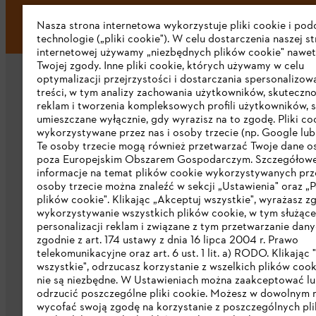
Nasza strona internetowa wykorzystuje pliki cookie i po
technologie („pliki cookie"). W celu dostarczenia naszej s
internetowej używamy „niezbędnych plików cookie" nawet
Twojej zgody. Inne pliki cookie, których używamy w celu
optymalizacji przejrzystości i dostarczania spersonalizo
treści, w tym analizy zachowania użytkowników, skuteczno
reklam i tworzenia kompleksowych profili użytkowników, 
umieszczane wyłącznie, gdy wyrazisz na to zgodę. Pliki co
wykorzystywane przez nas i osoby trzecie (np. Google lub 
Firma
Te osoby trzecie mogą również przetwarzać Twoje dane 
poza Europejskim Obszarem Gospodarczym. Szczegółow
informacje na temat plików cookie wykorzystywanych prze
O nas
osoby trzecie można znaleźć w sekcji „Ustawienia" oraz „P
plików cookie". Klikając „Akceptuj wszystkie", wyrażasz z
Pobierz katalog
wykorzystywanie wszystkich plików cookie, w tym służąc
personalizacji reklam i związane z tym przetwarzanie dan
STIHL Integrity Line
zgodnie z art. 174 ustawy z dnia 16 lipca 2004 r. Prawo
telekomunikacyjne oraz art. 6 ust. 1 lit. a) RODO. Klikając
wszystkie", odrzucasz korzystanie z wszelkich plików cook
nie są niezbędne. W Ustawieniach można zaakceptować l
odrzucić poszczególne pliki cookie. Możesz w dowolnym
wycofać swoją zgodę na korzystanie z poszczególnych pl