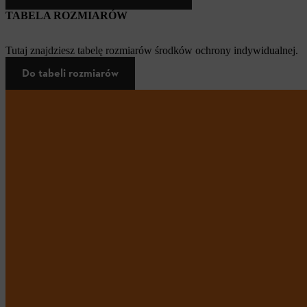
TABELA ROZMIARÓW
Tutaj znajdziesz tabelę rozmiarów środków ochrony indywidualnej.
Do tabeli rozmiarów