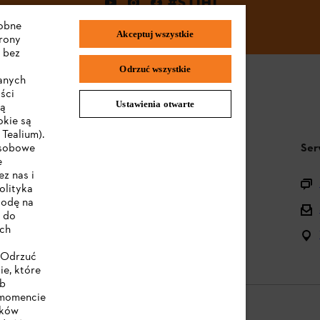
#STIHL
dobne
Akceptuj wszystkie
trony
 bez
Odrzuć wszystkie
wanych
ści
Ustawienia otwarte
są
okie są
Tealium).
STIHL FAQ
Ser
osobowe
e
z nas i
Pytania o asortyment
olityka
godę na
Urządzenia akumulatorowe i elektryczne
e do
ych
Instrukcje obsługi
 "Odrzuć
ie, które
ub
 momencie
ików