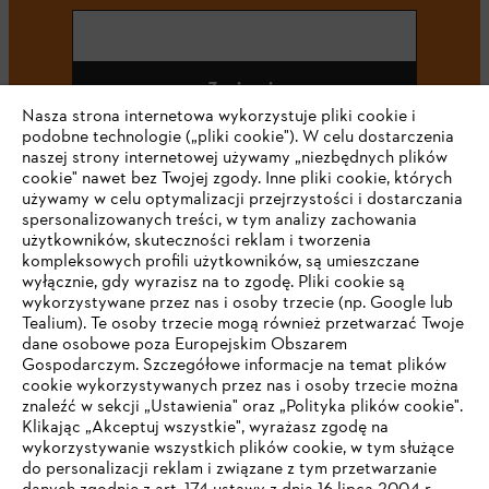
Zapisz się
Nasza strona internetowa wykorzystuje pliki cookie i
podobne technologie („pliki cookie"). W celu dostarczenia
naszej strony internetowej używamy „niezbędnych plików
cookie" nawet bez Twojej zgody. Inne pliki cookie, których
#STIHL
używamy w celu optymalizacji przejrzystości i dostarczania
spersonalizowanych treści, w tym analizy zachowania
użytkowników, skuteczności reklam i tworzenia
kompleksowych profili użytkowników, są umieszczane
wyłącznie, gdy wyrazisz na to zgodę. Pliki cookie są
wykorzystywane przez nas i osoby trzecie (np. Google lub
Tealium). Te osoby trzecie mogą również przetwarzać Twoje
dane osobowe poza Europejskim Obszarem
Gospodarczym. Szczegółowe informacje na temat plików
Firma
cookie wykorzystywanych przez nas i osoby trzecie można
znaleźć w sekcji „Ustawienia" oraz „Polityka plików cookie".
Klikając „Akceptuj wszystkie", wyrażasz zgodę na
wykorzystywanie wszystkich plików cookie, w tym służące
STIHL FAQ
do personalizacji reklam i związane z tym przetwarzanie