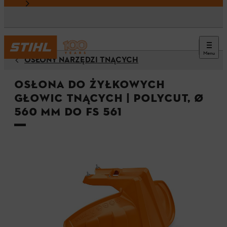
Menu
OSŁONY NARZĘDZI TNĄCYCH
Osłona do żyłkowych
głowic tnących | PolyCut, Ø
560 mm do FS 561