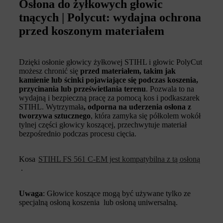
Osłona do żyłkowych głowic
tnących | Polycut: wydajna ochrona
przed koszonym materiałem
Dzięki osłonie głowicy żyłkowej STIHL i głowic PolyCut
możesz chronić się
przed materiałem, takim jak
kamienie lub ścinki pojawiające się podczas koszenia,
przycinania lub prześwietlania terenu
. Pozwala to na
wydajną i bezpieczną pracę za pomocą kos i podkaszarek
STIHL. Wytrzymała
, odporna na uderzenia osłona z
tworzywa sztucznego
, która zamyka się półkolem wokół
tylnej części głowicy koszącej, przechwytuje materiał
bezpośrednio podczas procesu cięcia.
Kosa
STIHL FS 561 C-EM jest kompatybilna z tą osłoną
.
Uwaga
: Głowice koszące mogą być używane tylko ze
specjalną osłoną koszenia lub osłoną uniwersalną.