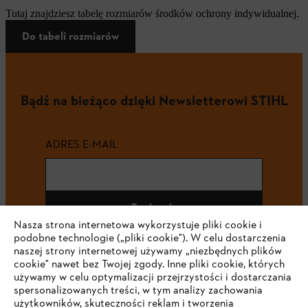
Tutaj znajdziesz tabelę rozmiarów środków ochrony indywidualnej.
Do tabeli rozmiarów
Bądź na bieżąco dzięki Newsletterowi STIHL
ADRES E-MAIL
Zapisz się
Nasza strona internetowa wykorzystuje pliki cookie i
podobne technologie („pliki cookie"). W celu dostarczenia
naszej strony internetowej używamy „niezbędnych plików
cookie" nawet bez Twojej zgody. Inne pliki cookie, których
#STIHL
używamy w celu optymalizacji przejrzystości i dostarczania
spersonalizowanych treści, w tym analizy zachowania
użytkowników, skuteczności reklam i tworzenia