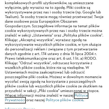
kompleksowych profili użytkowników, są umieszczane
wyłącznie, gdy wyrazisz na to zgodę. Pliki cookie są
wykorzystywane przez nas i osoby trzecie (np. Google lub
Tealium). Te osoby trzecie mogą również przetwarzać Twoje
dane osobowe poza Europejskim Obszarem
Gospodarczym. Szczegółowe informacje na temat plików
Firma
cookie wykorzystywanych przez nas i osoby trzecie można
znaleźć w sekcji „Ustawienia" oraz „Polityka plików cookie".
Klikając „Akceptuj wszystkie", wyrażasz zgodę na
wykorzystywanie wszystkich plików cookie, w tym służące
STIHL FAQ
do personalizacji reklam i związane z tym przetwarzanie
danych zgodnie z art. 174 ustawy z dnia 16 lipca 2004 r.
Prawo telekomunikacyjne oraz art. 6 ust. 1 lit. a) RODO.
TWOJA PRZEGLĄDARKA NIE JEST
Klikając "Odrzuć wszystkie", odrzucasz korzystanie z
wszelkich plików cookie, które nie są niezbędne. W
OBSŁUGIWANA
Serwis
Ustawieniach można zaakceptować lub odrzucić
poszczególne pliki cookie. Możesz w dowolnym momencie
wycofać swoją zgodę na korzystanie z poszczególnych
Korzystasz z przeglądarki, której jeszcze nie obsługujemy. W
plików cookie lub wszystkich plików cookie ze skutkiem na
celu optymalnego korzystania z naszej strony zalecamy
przyszłość w sekcji „Pliki cookie" umieszczonej w stopce.
Więcej informacji można znaleźć w naszej
przejście do jednej z następujących przeglądarek:
Polityce
Polityka prywatności
Wskazówki prawne
Cookies
Prywatności
oraz naszej
Polityce plików cookie
.