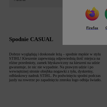
Materiał
97 % baweł
Firefox
Spodnie CASUAL
Dobrze wyglądają i doskonale leżą – spodnie męskie w stylu
STIHL! Kieszenie zapewniają odpowiednią ilość miejsca na
różne przedmioty, zamek błyskawiczny na kieszeni na udzie
gwarantuje, że nic nie wypadnie. Na prawym udzie i po
wewnętrznej stronie obrębka nogawki z tyłu, dyskretny,
odblaskowy nadruk STIHL. Po podwinięciu spodni podczas
jazdy na rowerze po zapadnięciu zmroku logo odbija światło.