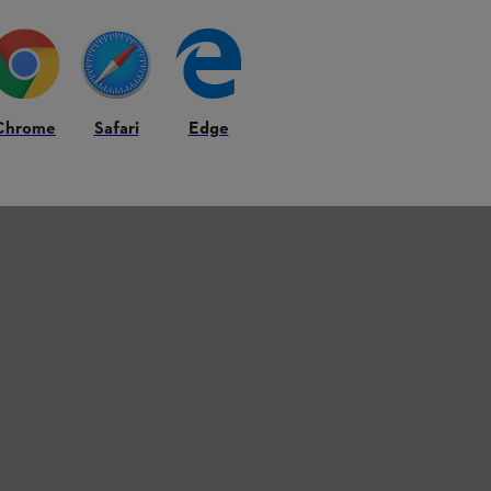
na, 3 % elastan
Chrome
Safari
Edge