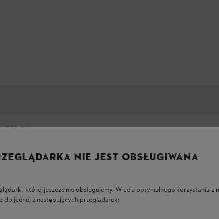
LLECTION
RZEGLĄDARKA NIE JEST OBSŁUGIWANA
/ XL / XXL / XXXL
glądarki, której jeszcze nie obsługujemy. W celu optymalnego korzystania z n
e do jednej z następujących przeglądarek: