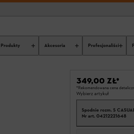
Produkty
Akcesoria
Profesjonaliści
349,00 ZŁ
*
*Rekomendowana cena detalicz
Wybierz artykuł
Spodnie rozm. S CASUA
Nr art.
04212221648