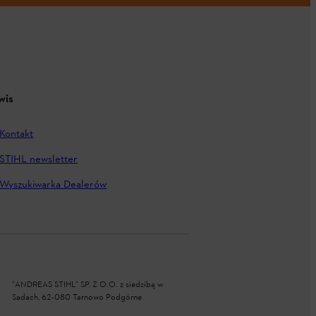
wis
Kontakt
STIHL newsletter
Wyszukiwarka Dealerów
"ANDREAS STIHL" SP. Z O.O. z siedzibą w
Sadach, 62-080 Tarnowo Podgórne