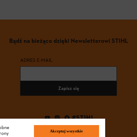
Bądź na bieżąco dzięki Newsletterowi STIHL
ADRES E-MAIL
Zapisz się
#STIHL
dobne
Akceptuj wszystkie
trony