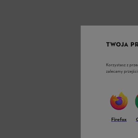
TWOJA P
Korzystasz z prze
zalecamy przejści
Firefox