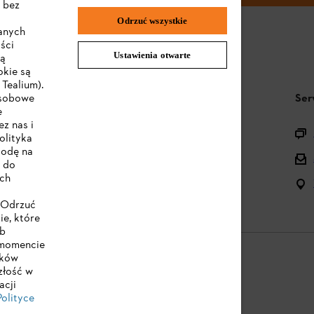
 bez
Odrzuć wszystkie
wanych
ści
Ustawienia otwarte
są
okie są
Tealium).
STIHL FAQ
Ser
osobowe
e
z nas i
Pytania o asortyment
olityka
godę na
Urządzenia akumulatorowe i elektryczne
e do
ych
Instrukcje obsługi
 "Odrzuć
ie, które
ub
 momencie
ików
złość w
acji
e
Cookies
Informacje prawne
Polityce