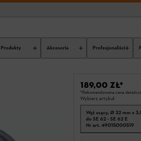
Produkty
Akcesoria
Profesjonaliści
189,00 ZŁ
*
*Rekomendowana cena detalicz
Wybierz artykuł
Wąż ssący, Ø 32 mm x 3,
do SE 62 - SE 62 E
Nr art.
49015000519