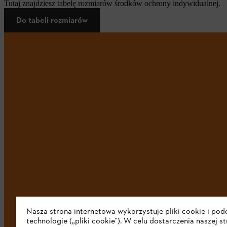
Tutaj znajdziesz tabelę rozmiarów środków ochrony indywidualnej.
Do tabeli rozmiarów
Nasza strona internetowa wykorzystuje pliki cookie i po
technologie („pliki cookie"). W celu dostarczenia naszej s