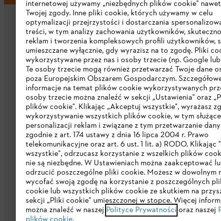
internetowej używamy „niezbędnych plików cookie" nawet
Twojej zgody. Inne pliki cookie, których używamy w celu
optymalizacji przejrzystości i dostarczania spersonalizo
treści, w tym analizy zachowania użytkowników, skuteczno
reklam i tworzenia kompleksowych profili użytkowników, 
umieszczane wyłącznie, gdy wyrazisz na to zgodę. Pliki co
wykorzystywane przez nas i osoby trzecie (np. Google lub 
Firma
Te osoby trzecie mogą również przetwarzać Twoje dane 
poza Europejskim Obszarem Gospodarczym. Szczegółow
informacje na temat plików cookie wykorzystywanych prze
O nas
osoby trzecie można znaleźć w sekcji „Ustawienia" oraz „P
plików cookie". Klikając „Akceptuj wszystkie", wyrażasz z
Pobierz katalog
wykorzystywanie wszystkich plików cookie, w tym służąc
personalizacji reklam i związane z tym przetwarzanie dan
STIHL Integrity Line
zgodnie z art. 174 ustawy z dnia 16 lipca 2004 r. Prawo
telekomunikacyjne oraz art. 6 ust. 1 lit. a) RODO. Klikając
wszystkie", odrzucasz korzystanie z wszelkich plików cook
nie są niezbędne. W Ustawieniach można zaakceptować l
odrzucić poszczególne pliki cookie. Możesz w dowolnym
wycofać swoją zgodę na korzystanie z poszczególnych pl
cookie lub wszystkich plików cookie ze skutkiem na przys
sekcji „Pliki cookie" umieszczonej w stopce. Więcej inform
Polityka prywatności
Wskazówki prawn
można znaleźć w naszej
Polityce Prywatności
oraz naszej
plików cookie
.