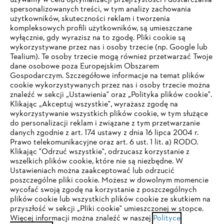
używamy w celu optymalizacji przejrzystości i dostarczania
spersonalizowanych treści, w tym analizy zachowania
użytkowników, skuteczności reklam i tworzenia
kompleksowych profili użytkowników, są umieszczane
wyłącznie, gdy wyrazisz na to zgodę. Pliki cookie są
wykorzystywane przez nas i osoby trzecie (np. Google lub
Tealium). Te osoby trzecie mogą również przetwarzać Twoje
dane osobowe poza Europejskim Obszarem
Gospodarczym. Szczegółowe informacje na temat plików
Firma
cookie wykorzystywanych przez nas i osoby trzecie można
znaleźć w sekcji „Ustawienia" oraz „Polityka plików cookie".
Klikając „Akceptuj wszystkie", wyrażasz zgodę na
wykorzystywanie wszystkich plików cookie, w tym służące
STIHL FAQ
do personalizacji reklam i związane z tym przetwarzanie
danych zgodnie z art. 174 ustawy z dnia 16 lipca 2004 r.
Prawo telekomunikacyjne oraz art. 6 ust. 1 lit. a) RODO.
TWOJA PRZEGLĄDARKA NIE JEST
Klikając "Odrzuć wszystkie", odrzucasz korzystanie z
wszelkich plików cookie, które nie są niezbędne. W
OBSŁUGIWANA
Serwis
Ustawieniach można zaakceptować lub odrzucić
poszczególne pliki cookie. Możesz w dowolnym momencie
wycofać swoją zgodę na korzystanie z poszczególnych
Korzystasz z przeglądarki, której jeszcze nie obsługujemy. W
plików cookie lub wszystkich plików cookie ze skutkiem na
celu optymalnego korzystania z naszej strony zalecamy
przyszłość w sekcji „Pliki cookie" umieszczonej w stopce.
Więcej informacji można znaleźć w naszej
przejście do jednej z następujących przeglądarek:
Polityce