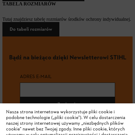
TABELA ROZMIARÓW
Tutaj znajdziesz tabelę rozmiarów środków ochrony indywidualnej.
Do tabeli rozmiarów
Bądź na bieżąco dzięki Newsletterowi STIHL
ADRES E-MAIL
Zapisz się
Nasza strona internetowa wykorzystuje pliki cookie i
podobne technologie („pliki cookie"). W celu dostarczenia
naszej strony internetowej używamy „niezbędnych plików
cookie" nawet bez Twojej zgody. Inne pliki cookie, których
#STIHL