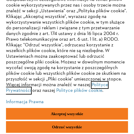
Firma
cookie wykorzystywanych przez nas i osoby trzecie można
znaleźć w sekcji „Ustawienia" oraz „Polityka plików cookie".
Klikając „Akceptuj wszystkie", wyrażasz zgodę na
wykorzystywanie wszystkich plików cookie, w tym służące
STIHL FAQ
do personalizacji reklam i związane z tym przetwarzanie
danych zgodnie z art. 174 ustawy z dnia 16 lipca 2004 r.
Prawo telekomunikacyjne oraz art. 6 ust. 1 lit. a) RODO.
TWOJA PRZEGLĄDARKA NIE JEST
Klikając "Odrzuć wszystkie", odrzucasz korzystanie z
wszelkich plików cookie, które nie są niezbędne. W
OBSŁUGIWANA
Serwis
Ustawieniach można zaakceptować lub odrzucić
poszczególne pliki cookie. Możesz w dowolnym momencie
wycofać swoją zgodę na korzystanie z poszczególnych
Korzystasz z przeglądarki, której jeszcze nie obsługujemy. W
plików cookie lub wszystkich plików cookie ze skutkiem na
celu optymalnego korzystania z naszej strony zalecamy
przyszłość w sekcji „Pliki cookie" umieszczonej w stopce.
Więcej informacji można znaleźć w naszej
przejście do jednej z następujących przeglądarek:
Polityce
Polityka prywatności
Wskazówki prawne
Cookies
Prywatności
oraz naszej
Polityce plików cookie
.
Informacje prawne
Informacja Prawna
Firefox
Chrome
Akceptuj wszystkie
"ANDREAS STIHL" SP. Z O.O. z siedzibą w Sadach, 62-080 Tarnowo
Safari
Edge
Podgórne
Odrzuć wszystkie