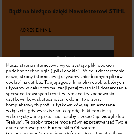
Bądź na bieżąco dzięki Newsletterowi STIHL
ADRES E-MAIL
Zapisz się
Nasza strona internetowa wykorzystuje pliki cookie i
podobne technologie („pliki cookie"). W celu dostarczenia
naszej strony internetowej używamy „niezbędnych plików
cookie" nawet bez Twojej zgody. Inne pliki cookie, których
#STIHL
używamy w celu optymalizacji przejrzystości i dostarczania
spersonalizowanych treści, w tym analizy zachowania
użytkowników, skuteczności reklam i tworzenia
kompleksowych profili użytkowników, są umieszczane
wyłącznie, gdy wyrazisz na to zgodę. Pliki cookie są
wykorzystywane przez nas i osoby trzecie (np. Google lub
Tealium). Te osoby trzecie mogą również przetwarzać Twoje
dane osobowe poza Europejskim Obszarem
Gospodarczym. Szczegółowe informacje na temat plików