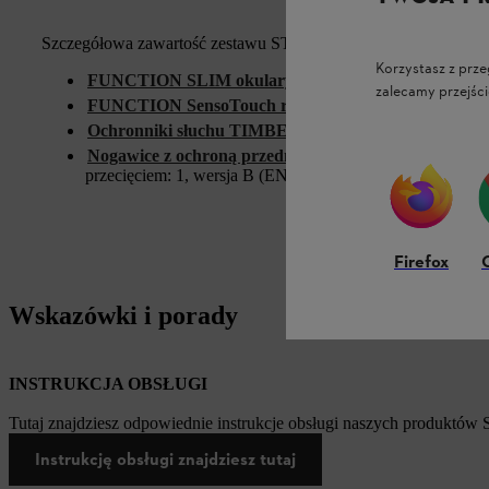
Szczegółowa zawartość zestawu STIHL FUNCTION Kit MS:
Korzystasz z prze
FUNCTION SLIM okulary ochronne
,
przezroczyste (
zalecamy przejści
FUNCTION SensoTouch rękawice
ochronne
, rozmiar
Ochronniki słuchu TIMBERSPORTS Edition®
,
(nr a
Nogawice z ochroną przednią nóg 270°
, 95 cm (nr art
przecięciem: 1, wersja B (EN ISO 11393)
Firefox
Wskazówki i porady
INSTRUKCJA OBSŁUGI
Tutaj znajdziesz odpowiednie instrukcje obsługi naszych produktów
Instrukcję obsługi znajdziesz tutaj