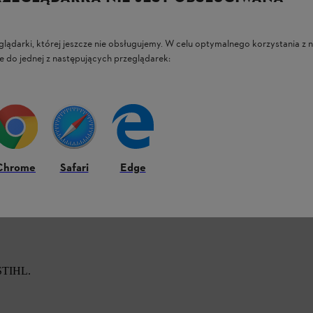
glądarki, której jeszcze nie obsługujemy. W celu optymalnego korzystania z n
nr art. 00008840377)
e do jednej z następujących przeglądarek:
 L (nr art. 00886111510)
rt. 00008840546)
. 00885210303), klasa ochrony przed
Chrome
Safari
Edge
 STIHL.