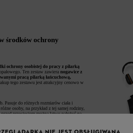
w środków ochrony
dki ochrony osobistej do pracy z pilarką
a opałowego. Ten zestaw zawiera
nogawice z
wanymi pracą pilarką łańcuchową,
Zakup tego zestawu jest atrakcyjny cenowo w
Pasuje do różnych rozmiarów ciała i
różne osoby, na przykład z tej samej rodziny,
ą przed przecięciem można łatwo nałożyć na
larką łańcuchową blisko ziemi,
do ochrony
 Nie są one zawarte w zestawie ze względu na
RZEGLĄDARKA NIE JEST OBSŁUGIWANA