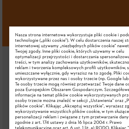
Nasza strona internetowa wykorzystuje pliki cookie i po
technologie („pliki cookie"). W celu dostarczenia naszej s
internetowej używamy „niezbędnych plików cookie" nawet
Twojej zgody. Inne pliki cookie, których używamy w celu
optymalizacji przejrzystości i dostarczania spersonalizo
treści, w tym analizy zachowania użytkowników, skuteczno
reklam i tworzenia kompleksowych profili użytkowników, 
umieszczane wyłącznie, gdy wyrazisz na to zgodę. Pliki co
wykorzystywane przez nas i osoby trzecie (np. Google lub 
Firma
Te osoby trzecie mogą również przetwarzać Twoje dane 
poza Europejskim Obszarem Gospodarczym. Szczegółow
informacje na temat plików cookie wykorzystywanych prze
O nas
osoby trzecie można znaleźć w sekcji „Ustawienia" oraz „P
plików cookie". Klikając „Akceptuj wszystkie", wyrażasz z
Pobierz katalog
wykorzystywanie wszystkich plików cookie, w tym służąc
personalizacji reklam i związane z tym przetwarzanie dan
STIHL Integrity Line
zgodnie z art. 174 ustawy z dnia 16 lipca 2004 r. Prawo
telekomunikacyjne oraz art. 6 ust. 1 lit. a) RODO. Klikając