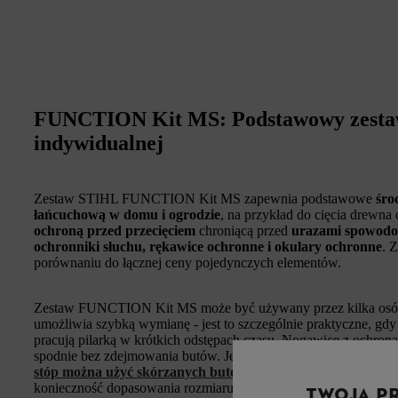
FUNCTION Kit MS: Podstawowy zesta
indywidualnej
Zestaw STIHL FUNCTION Kit MS zapewnia podstawowe
śro
łańcuchową w domu i ogrodzie
, na przykład do cięcia drewn
ochroną przed przecięciem
chroniącą przed
urazami spowodo
ochronniki słuchu, rękawice ochronne i okulary ochronne
. 
porównaniu do łącznej ceny pojedynczych elementów.
Zestaw FUNCTION Kit MS może być używany przez kilka osób. 
umożliwia szybką wymianę - jest to szczególnie praktyczne, gdy 
pracują pilarką w krótkich odstępach czasu. Nogawice z ochron
spodnie bez zdejmowania butów. Jeśli praca jest wykonywana pi
stóp można użyć skórzanych butów do pilarki łańcuchowej
.
konieczność dopasowania rozmiaru.
TWOJA P