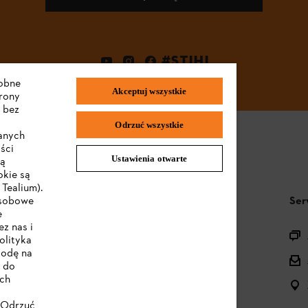
#STIHL
dobne
Akceptuj wszystkie
trony
 bez
Odrzuć wszystkie
wanych
ści
Ustawienia otwarte
są
okie są
Tealium).
STIHL FAQ
Ser
osobowe
e
z nas i
Pytania o asortyment
olityka
godę na
Urządzenia akumulatorowe i elektryczne
e do
ych
Instrukcje obsługi
 "Odrzuć