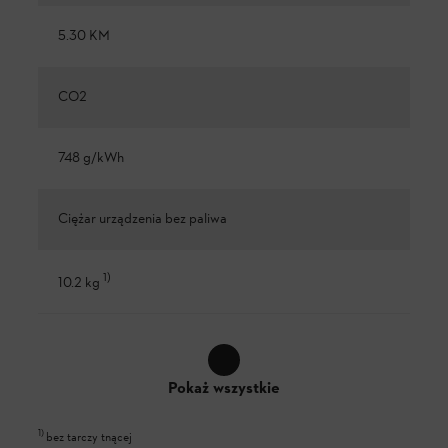
5.30 KM
CO2
748 g/kWh
Ciężar urządzenia bez paliwa
1
)
10.2 kg
Pokaż wszystkie
1
)
bez tarczy tnącej