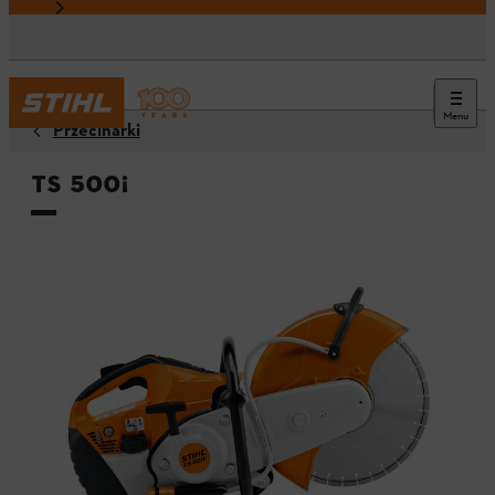
Menu
Przecinarki
TS 500¡