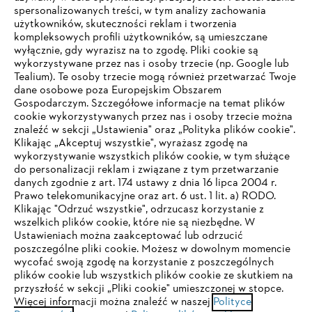
spersonalizowanych treści, w tym analizy zachowania
użytkowników, skuteczności reklam i tworzenia
kompleksowych profili użytkowników, są umieszczane
wyłącznie, gdy wyrazisz na to zgodę. Pliki cookie są
wykorzystywane przez nas i osoby trzecie (np. Google lub
Tealium). Te osoby trzecie mogą również przetwarzać Twoje
dane osobowe poza Europejskim Obszarem
Gospodarczym. Szczegółowe informacje na temat plików
Firma
cookie wykorzystywanych przez nas i osoby trzecie można
znaleźć w sekcji „Ustawienia" oraz „Polityka plików cookie".
Klikając „Akceptuj wszystkie", wyrażasz zgodę na
wykorzystywanie wszystkich plików cookie, w tym służące
STIHL FAQ
do personalizacji reklam i związane z tym przetwarzanie
danych zgodnie z art. 174 ustawy z dnia 16 lipca 2004 r.
Prawo telekomunikacyjne oraz art. 6 ust. 1 lit. a) RODO.
TWOJA PRZEGLĄDARKA NIE JEST
Klikając "Odrzuć wszystkie", odrzucasz korzystanie z
wszelkich plików cookie, które nie są niezbędne. W
OBSŁUGIWANA
Serwis
Ustawieniach można zaakceptować lub odrzucić
poszczególne pliki cookie. Możesz w dowolnym momencie
wycofać swoją zgodę na korzystanie z poszczególnych
Korzystasz z przeglądarki, której jeszcze nie obsługujemy. W
plików cookie lub wszystkich plików cookie ze skutkiem na
celu optymalnego korzystania z naszej strony zalecamy
przyszłość w sekcji „Pliki cookie" umieszczonej w stopce.
Więcej informacji można znaleźć w naszej
przejście do jednej z następujących przeglądarek:
Polityce
Polityka prywatności
Wskazówki prawne
Cookies