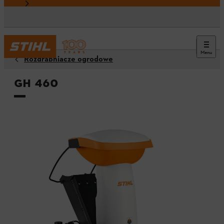
Menu
Rozdrabniacze ogrodowe
GH 460