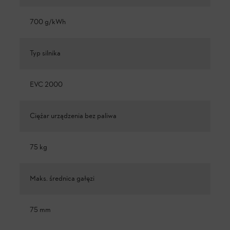
700 g/kWh
Typ silnika
EVC 2000
Ciężar urządzenia bez paliwa
75 kg
Maks. średnica gałęzi
75 mm