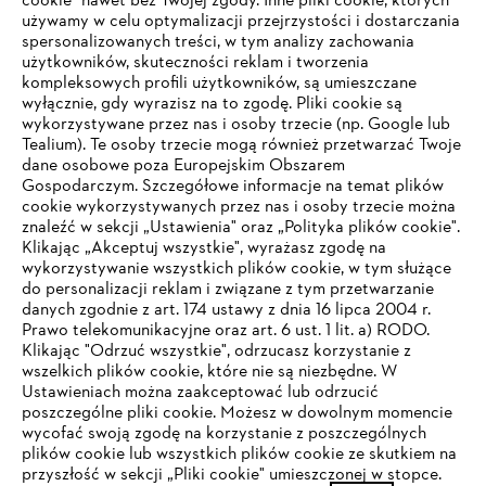
cookie" nawet bez Twojej zgody. Inne pliki cookie, których
#STIHL
używamy w celu optymalizacji przejrzystości i dostarczania
spersonalizowanych treści, w tym analizy zachowania
użytkowników, skuteczności reklam i tworzenia
kompleksowych profili użytkowników, są umieszczane
wyłącznie, gdy wyrazisz na to zgodę. Pliki cookie są
wykorzystywane przez nas i osoby trzecie (np. Google lub
Tealium). Te osoby trzecie mogą również przetwarzać Twoje
dane osobowe poza Europejskim Obszarem
Gospodarczym. Szczegółowe informacje na temat plików
Firma
cookie wykorzystywanych przez nas i osoby trzecie można
znaleźć w sekcji „Ustawienia" oraz „Polityka plików cookie".
Klikając „Akceptuj wszystkie", wyrażasz zgodę na
wykorzystywanie wszystkich plików cookie, w tym służące
STIHL FAQ
do personalizacji reklam i związane z tym przetwarzanie
danych zgodnie z art. 174 ustawy z dnia 16 lipca 2004 r.
Prawo telekomunikacyjne oraz art. 6 ust. 1 lit. a) RODO.
TWOJA PRZEGLĄDARKA NIE JEST
Klikając "Odrzuć wszystkie", odrzucasz korzystanie z
wszelkich plików cookie, które nie są niezbędne. W
OBSŁUGIWANA
Serwis
Ustawieniach można zaakceptować lub odrzucić
poszczególne pliki cookie. Możesz w dowolnym momencie
wycofać swoją zgodę na korzystanie z poszczególnych
Korzystasz z przeglądarki, której jeszcze nie obsługujemy. W
plików cookie lub wszystkich plików cookie ze skutkiem na
celu optymalnego korzystania z naszej strony zalecamy
przyszłość w sekcji „Pliki cookie" umieszczonej w stopce.