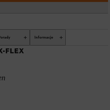
m nośny STIHL ADVANCE X-Flex
Porady
Informacje
X-FLEX
en