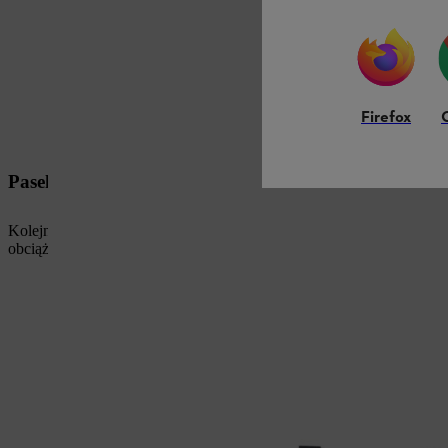
Firefox
Pasek
Kolejnym centralnym elementem jest pasek STIHL ADVANCE X-Flex — 
obciążeniami lub w wysokich temperaturach.
Ważna uwaga
: pas te