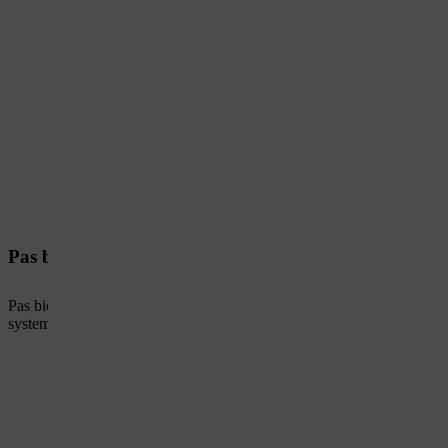
Pas biodrowy
Pas biodrowy STIHL ADVANCE X-Flex jest centralnym elementem mod
systemowi klipsów można je szybko przymocować do pasa i ponowni