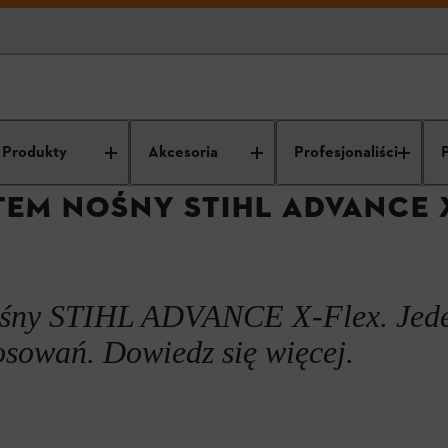
STIHL dla profesjonalistów
Innowacje i technologie
Modułowy syste
Produkty
Akcesoria
Profesjonaliści
EM NOŚNY STIHL ADVANCE 
ośny STIHL ADVANCE X-Flex. Jed
osowań. Dowiedz się więcej.