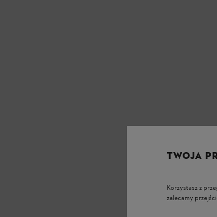
TWOJA P
Korzystasz z prze
zalecamy przejści