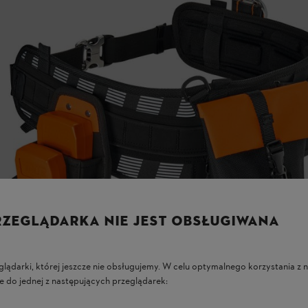
RZEGLĄDARKA NIE JEST OBSŁUGIWANA
glądarki, której jeszcze nie obsługujemy. W celu optymalnego korzystania z n
e do jednej z następujących przeglądarek: