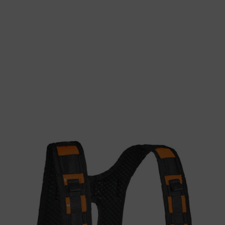
 połączyć z pasem biodrowym lub paskiem ADVANCE X-FLEX za pom
one podczas dłuższej pracy.