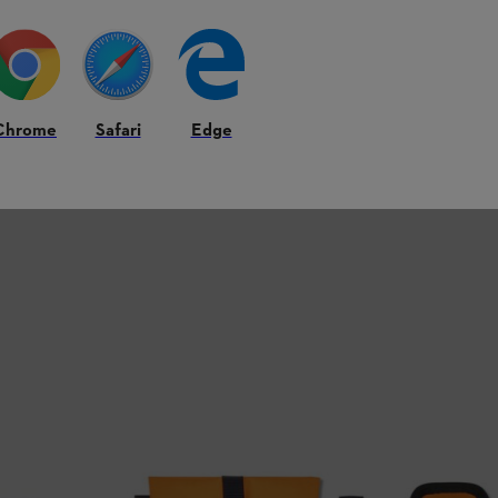
Chrome
Safari
Edge
również z systemem klipsów i dostępny w trzech rozmiarach. Dzięki
n nie nadaje się do stosowania z szelkami do kos mechanicznych.