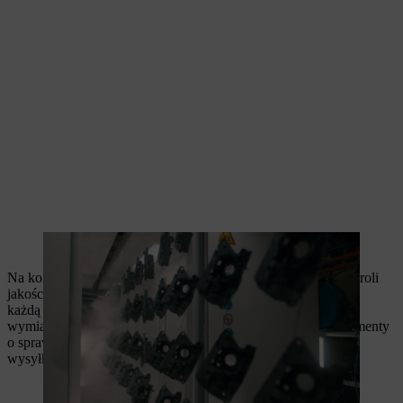
Powłoka proszkowa chroni przed korozją i ścieraniem
Na koniec każdy element jest poddawany rygorystycznej kontroli
jakości. Specjalnie przeszkoleni specjaliści sprawdzają ręcznie
każdą część pod kątem wad optycznych lub odchyleń
wymiarowych. Ta kontrola wzrokowa zapewnia, że tylko elementy
o sprawdzonej jakości STIHL trafiają do dalszej produkcji lub
wysyłki.