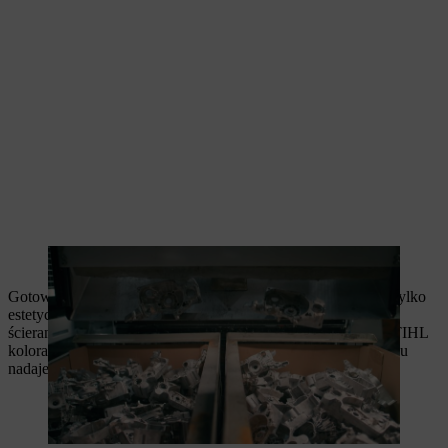
Elementy i nadmiarowe części są od siebie oddzielane
Gotowe elementy są malowane proszkowo, co zapewnia nie tylko
estetyczne wykończenie, ale także ochronę przed korozją i
ścieraniem. Powlekanie odbywa się w typowych dla marki STIHL
kolorach szarym i pomarańczowym. Późniejszy proces w piecu
nadaje powierzchni jej odporność.