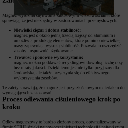
Zalety magnezu
Magnez wyróżnia się dwoma kluczowymi właściwościami, które
sprawiają, że jest niezbędny w zastosowaniach przemysłowych:
Niewielki ciężar i dobra stabilność:
magnez jest o około jedną trzecią lżejszy od aluminium i
umożliwia produkcję elementów, które pomimo niewielkiej
masy zapewniają wysoką stabilność. Pozwala to oszczędzić
zasoby i usprawnić użytkowanie.
Trwałość i ponowne wykorzystanie:
magnez można poddawać recyklingowi dowolną liczbę razy
bez utraty jakości. Dzięki temu jest nie tylko przyjazny dla
środowiska, ale także przyczynia się do efektywnego
wykorzystania zasobów.
Te zalety sprawiają, że magnez jest przyszłościowym materiałem do
wymagających zastosowań.
Proces odlewania ciśnieniowego krok po
kroku
Odlew magnezowy to bardzo złożony proces, optymalizowany w
firmie STIHL dzięki najnowocześniejszej technologii i najwyższym