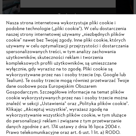
Zapisz się
Nasza strona internetowa wykorzystuje pliki cookie i
podobne technologie („pliki cookie"). W celu dostarczenia
naszej strony internetowej używamy „niezbędnych plików
cookie" nawet bez Twojej zgody. Inne pliki cookie, których
#STIHL
używamy w celu optymalizacji przejrzystości i dostarczania
spersonalizowanych treści, w tym analizy zachowania
użytkowników, skuteczności reklam i tworzenia
kompleksowych profili użytkowników, są umieszczane
wyłącznie, gdy wyrazisz na to zgodę. Pliki cookie są
wykorzystywane przez nas i osoby trzecie (np. Google lub
Tealium). Te osoby trzecie mogą również przetwarzać Twoje
dane osobowe poza Europejskim Obszarem
Gospodarczym. Szczegółowe informacje na temat plików
Firma
cookie wykorzystywanych przez nas i osoby trzecie można
znaleźć w sekcji „Ustawienia" oraz „Polityka plików cookie".
Klikając „Akceptuj wszystkie", wyrażasz zgodę na
wykorzystywanie wszystkich plików cookie, w tym służące
STIHL FAQ
do personalizacji reklam i związane z tym przetwarzanie
danych zgodnie z art. 174 ustawy z dnia 16 lipca 2004 r.
Prawo telekomunikacyjne oraz art. 6 ust. 1 lit. a) RODO.