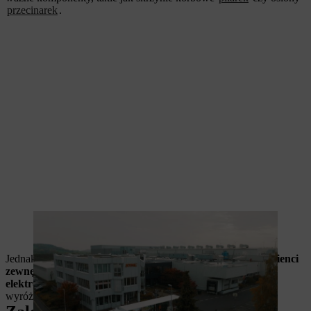
przecinarek
.
Zakład nr 4 w Eifel należy do najnowocześniejszych zakładów
odlewniczych w Europie
Jednak nie tylko STIHL korzysta z doświadczenia zakładu:
klienci
zewnętrzni z branży motoryzacyjnej, branży dostawczej i
elektromobilności
kupują tutaj elementy magnezowe, które
wyróżniają się pod względem jakości, precyzji i trwałości.