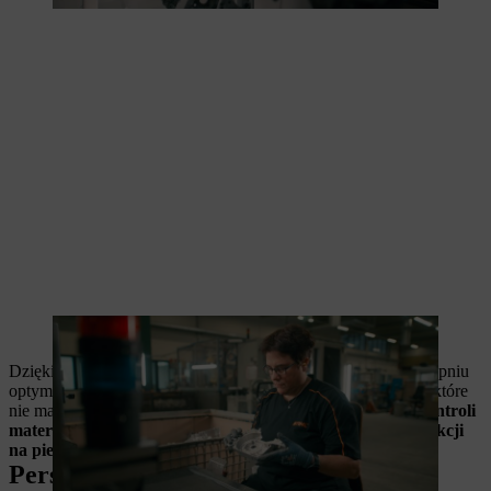
Kontrola wzrokowa zapewnia wysoką jakość elementów
Dzięki temu procesowi o przejrzystej strukturze i wysokim stopniu
optymalizacji firma STIHL produkuje elementy magnezowe, które
nie mają wad technicznych ani wizualnych.
Od pierwszej kontroli
materiału po kontrolę końcową - na każdym etapie produkcji
na pierwszym miejscu
jest jakość
.
Perspektywa: Magnez jako materiał