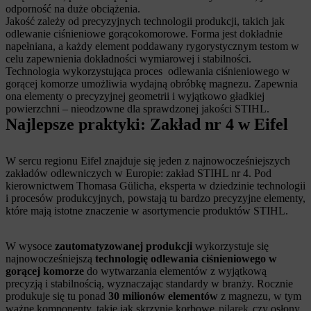
odporność na duże obciążenia.
Jakość zależy od precyzyjnych technologii produkcji, takich jak
odlewanie ciśnieniowe gorącokomorowe. Forma jest dokładnie
napełniana, a każdy element poddawany rygorystycznym testom w
celu zapewnienia dokładności wymiarowej i stabilności.
Technologia wykorzystująca proces odlewania ciśnieniowego w
gorącej komorze umożliwia wydajną obróbkę magnezu. Zapewnia
ona elementy o precyzyjnej geometrii i wyjątkowo gładkiej
powierzchni – nieodzowne dla sprawdzonej jakości STIHL.
Najlepsze praktyki: Zakład nr 4 w Eifel
W sercu regionu Eifel znajduje się jeden z najnowocześniejszych
zakładów odlewniczych w Europie: zakład STIHL nr 4. Pod
kierownictwem Thomasa Gülicha, eksperta w dziedzinie technologii
i procesów produkcyjnych, powstają tu bardzo precyzyjne elementy,
które mają istotne znaczenie w asortymencie produktów STIHL.
W wysoce
zautomatyzowanej produkcji
wykorzystuje się
najnowocześniejszą
technologię odlewania ciśnieniowego w
gorącej komorze
do wytwarzania elementów z wyjątkową
precyzją i stabilnością, wyznaczając standardy w branży. Rocznie
produkuje się tu ponad
30 milionów elementów
z magnezu, w tym
ważne komponenty, takie jak skrzynie korbowe
pilarek
czy osłony