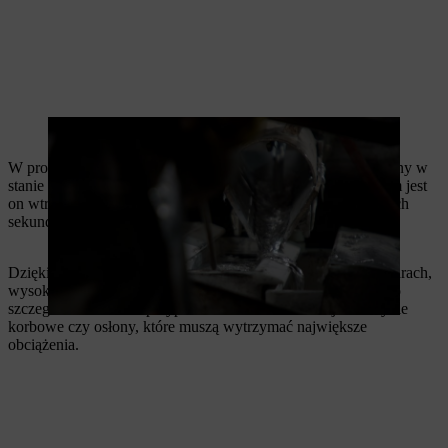
Tylko magnez najwyższej jakości trafia do procesu produkcji
W procesie odlewania ciśnieniowego magnez jest utrzymywany w
stanie ciekłym w ogrzewanym tyglu. Pod wysokim ciśnieniem jest
on wtryskiwany do formy – proces ten odbywa się w ułamkach
sekundy.
Dzięki tej technologii powstają elementy o dokładnych wymiarach,
wysokiej stabilności i wyjątkowo gładkiej powierzchni. Jest to
szczególnie ważne w przypadku takich elementów jak skrzynie
korbowe czy osłony, które muszą wytrzymać największe
obciążenia.