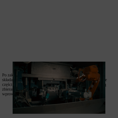
W procesie odlewania ciśnieniowego wtryskuje się magnez do formy
Po zakończeniu procesu odlewania robot pobiera tzw. odlew,
składający się z elementu i nadmiaru materiału. Te nadmiarowe
części stanowią około 50 procent zastosowanego magnezu i są
zbierane w sposób czysty odmianowo, topione i ponownie
wprowadzane do obiegu materiałowego.