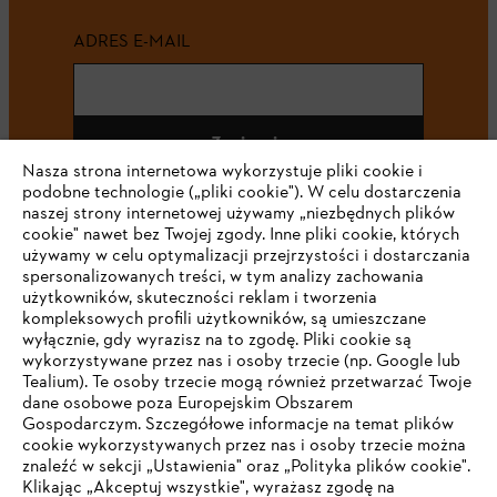
ADRES E-MAIL
Zapisz się
Nasza strona internetowa wykorzystuje pliki cookie i
podobne technologie („pliki cookie"). W celu dostarczenia
naszej strony internetowej używamy „niezbędnych plików
cookie" nawet bez Twojej zgody. Inne pliki cookie, których
#STIHL
używamy w celu optymalizacji przejrzystości i dostarczania
spersonalizowanych treści, w tym analizy zachowania
użytkowników, skuteczności reklam i tworzenia
kompleksowych profili użytkowników, są umieszczane
wyłącznie, gdy wyrazisz na to zgodę. Pliki cookie są
wykorzystywane przez nas i osoby trzecie (np. Google lub
Tealium). Te osoby trzecie mogą również przetwarzać Twoje
dane osobowe poza Europejskim Obszarem
Gospodarczym. Szczegółowe informacje na temat plików
Firma
cookie wykorzystywanych przez nas i osoby trzecie można
znaleźć w sekcji „Ustawienia" oraz „Polityka plików cookie".
Klikając „Akceptuj wszystkie", wyrażasz zgodę na