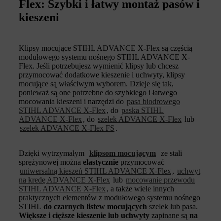
Flex: Szybki i łatwy montaż pasów i
kieszeni
Klipsy mocujące STIHL ADVANCE X-Flex są częścią
modułowego systemu nośnego STIHL ADVANCE X-
Flex. Jeśli potrzebujesz wymienić klipsy lub chcesz
przymocować dodatkowe kieszenie i uchwyty, klipsy
mocujące są właściwym wyborem. Dzieje się tak,
ponieważ są one potrzebne do szybkiego i łatwego
mocowania kieszeni i narzędzi do
pasa biodrowego
STIHL ADVANCE X-Flex
, do
paska STIHL
ADVANCE X-Flex
, do
szelek ADVANCE X-Flex
lub
szelek ADVANCE X-Flex FS
.
Dzięki wytrzymałym
klipsom mocującym
ze stali
sprężynowej można
elastycznie
przymocować
uniwersalną kieszeń STIHL ADVANCE X-Flex
,
uchwyt
na kredę ADVANCE X-Flex
lub
mocowanie przewodu
STIHL ADVANCE X-Flex
, a także wiele innych
praktycznych elementów z modułowego systemu nośnego
STIHL
do czarnych listew mocujących
szelek lub pasa.
Większe i cięższe kieszenie lub uchwyty
zapinane są
na