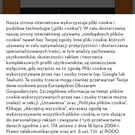
Zapisz się
Nasza strona internetowa wykorzystuje pliki cookie i
podobne technologie („pliki cookie"). W celu dostarczenia
naszej strony internetowej używamy „niezbędnych plików
cookie" nawet bez Twojej zgody. Inne pliki cookie, których
#STIHL
używamy w celu optymalizacji przejrzystości i dostarczania
spersonalizowanych treści, w tym analizy zachowania
użytkowników, skuteczności reklam i tworzenia
kompleksowych profili użytkowników, są umieszczane
wyłącznie, gdy wyrazisz na to zgodę. Pliki cookie są
wykorzystywane przez nas i osoby trzecie (np. Google lub
Tealium). Te osoby trzecie mogą również przetwarzać Twoje
dane osobowe poza Europejskim Obszarem
Gospodarczym. Szczegółowe informacje na temat plików
Firma
cookie wykorzystywanych przez nas i osoby trzecie można
znaleźć w sekcji „Ustawienia" oraz „Polityka plików cookie".
Klikając „Akceptuj wszystkie", wyrażasz zgodę na
wykorzystywanie wszystkich plików cookie, w tym służące
STIHL FAQ
do personalizacji reklam i związane z tym przetwarzanie
danych zgodnie z art. 174 ustawy z dnia 16 lipca 2004 r.
Prawo telekomunikacyjne oraz art. 6 ust. 1 lit. a) RODO.