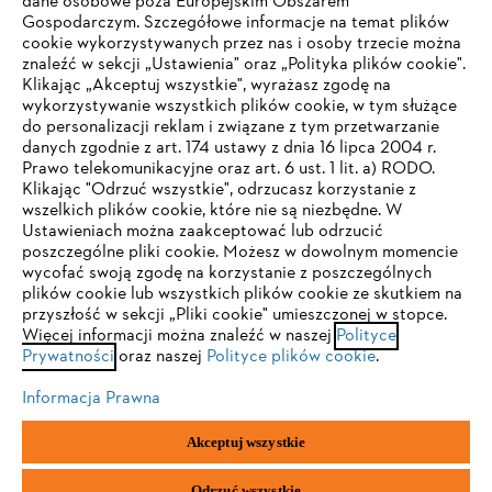
dane osobowe poza Europejskim Obszarem
Gospodarczym. Szczegółowe informacje na temat plików
cookie wykorzystywanych przez nas i osoby trzecie można
znaleźć w sekcji „Ustawienia" oraz „Polityka plików cookie".
Klikając „Akceptuj wszystkie", wyrażasz zgodę na
wykorzystywanie wszystkich plików cookie, w tym służące
do personalizacji reklam i związane z tym przetwarzanie
danych zgodnie z art. 174 ustawy z dnia 16 lipca 2004 r.
Prawo telekomunikacyjne oraz art. 6 ust. 1 lit. a) RODO.
TWOJA PRZEGLĄDARKA NIE JEST
Klikając "Odrzuć wszystkie", odrzucasz korzystanie z
wszelkich plików cookie, które nie są niezbędne. W
OBSŁUGIWANA
Ustawieniach można zaakceptować lub odrzucić
poszczególne pliki cookie. Możesz w dowolnym momencie
wycofać swoją zgodę na korzystanie z poszczególnych
Korzystasz z przeglądarki, której jeszcze nie obsługujemy. W
plików cookie lub wszystkich plików cookie ze skutkiem na
celu optymalnego korzystania z naszej strony zalecamy
przyszłość w sekcji „Pliki cookie" umieszczonej w stopce.
Więcej informacji można znaleźć w naszej
przejście do jednej z następujących przeglądarek:
Polityce
Prywatności
oraz naszej
Polityce plików cookie
.
Informacja Prawna
Firefox
Chrome
Akceptuj wszystkie
Safari
Edge
Odrzuć wszystkie