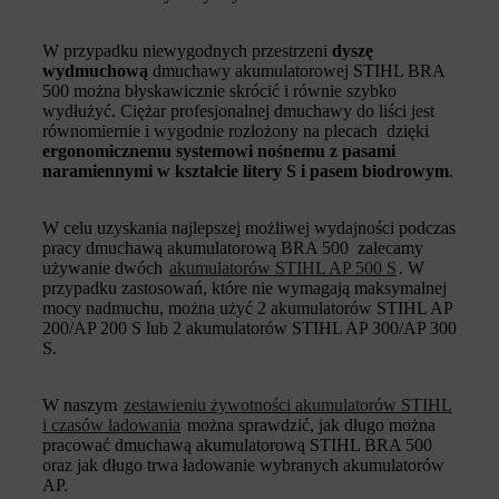
W przypadku niewygodnych przestrzeni
dyszę
wydmuchową
dmuchawy akumulatorowej STIHL BRA
500 można błyskawicznie skrócić i równie szybko
wydłużyć. Ciężar profesjonalnej dmuchawy do liści jest
równomiernie i wygodnie rozłożony na plecach dzięki
ergonomicznemu systemowi nośnemu z pasami
naramiennymi w kształcie litery S i pasem biodrowym
.
W celu uzyskania najlepszej możliwej wydajności podczas
pracy dmuchawą akumulatorową BRA 500 zalecamy
używanie dwóch
akumulatorów STIHL AP 500 S
. W
przypadku zastosowań, które nie wymagają maksymalnej
mocy nadmuchu, można użyć 2 akumulatorów STIHL AP
200/AP 200 S lub 2 akumulatorów STIHL AP 300/AP 300
S.
W naszym
zestawieniu żywotności akumulatorów STIHL
i czasów ładowania
można sprawdzić, jak długo można
pracować dmuchawą akumulatorową STIHL BRA 500
oraz jak długo trwa ładowanie wybranych akumulatorów
AP.