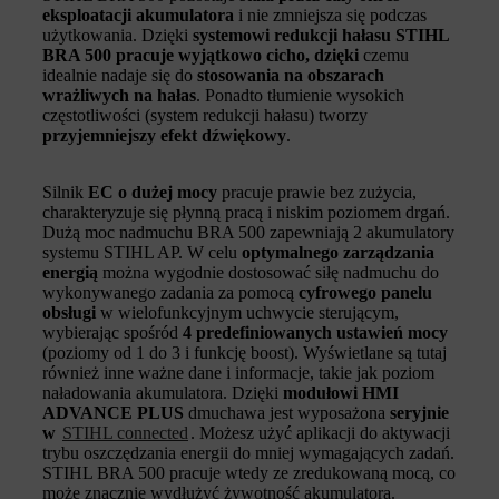
eksploatacji akumulatora
i nie zmniejsza się podczas
użytkowania. Dzięki
systemowi redukcji hałasu STIHL
BRA 500 pracuje wyjątkowo cicho, dzięki
czemu
idealnie nadaje się do
stosowania na obszarach
wrażliwych na hałas
. Ponadto tłumienie wysokich
częstotliwości (system redukcji hałasu) tworzy
przyjemniejszy efekt dźwiękowy
.
Silnik
EC o dużej mocy
pracuje prawie bez zużycia,
charakteryzuje się płynną pracą i niskim poziomem drgań.
Dużą moc nadmuchu BRA 500 zapewniają 2 akumulatory
systemu STIHL AP. W celu
optymalnego zarządzania
energią
można wygodnie dostosować siłę nadmuchu do
wykonywanego zadania za pomocą
cyfrowego panelu
obsługi
w wielofunkcyjnym uchwycie sterującym,
wybierając spośród
4 predefiniowanych ustawień mocy
(poziomy od 1 do 3 i funkcję boost). Wyświetlane są tutaj
również inne ważne dane i informacje, takie jak poziom
naładowania akumulatora. Dzięki
modułowi HMI
ADVANCE PLUS
dmuchawa jest wyposażona
seryjnie
w
STIHL connected
. Możesz użyć aplikacji do aktywacji
trybu oszczędzania energii do mniej wymagających zadań.
STIHL BRA 500 pracuje wtedy ze zredukowaną mocą, co
może znacznie wydłużyć żywotność akumulatora.