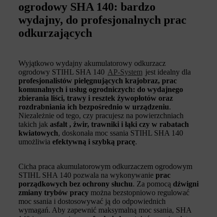
ogrodowy SHA 140: bardzo
wydajny, do profesjonalnych prac
odkurzających
Wyjątkowo wydajny akumulatorowy odkurzacz
ogrodowy STIHL SHA 140
AP-System
jest idealny dla
profesjonalistów pielęgnujących krajobraz, prac
komunalnych i usług ogrodniczych:
do wydajnego
zbierania liści, trawy i resztek żywopłotów oraz
rozdrabniania ich bezpośrednio w urządzeniu
.
Niezależnie od tego, czy pracujesz na powierzchniach
takich jak
asfalt , żwir, trawniki i łąki czy w rabatach
kwiatowych
, doskonała moc ssania STIHL SHA 140
umożliwia
efektywną i szybką pracę
.
Cicha praca akumulatorowym odkurzaczem ogrodowym
STIHL SHA 140 pozwala na wykonywanie
prac
porządkowych bez ochrony słuchu
. Za pomocą
dźwigni
zmiany trybów pracy
można bezstopniowo regulować
moc ssania i dostosowywać ją do odpowiednich
wymagań. Aby zapewnić maksymalną moc ssania, SHA