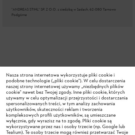
"ANDREAS STIHL" SP. Z O.O. z siedzibą w Sadach, 62-080 Tarnowo
Podgórne
Nasza strona internetowa wykorzystuje pliki cookie i
podobne technologie („pliki cookie"). W celu dostarczenia
naszej strony internetowej używamy „niezbędnych plików
cookie" nawet bez Twojej zgody. Inne pliki cookie, których
używamy w celu optymalizacji przejrzystości i dostarczania
spersonalizowanych treści, w tym analizy zachowania
użytkowników, skuteczności reklam i tworzenia
kompleksowych profili użytkowników, są umieszczane
wyłącznie, gdy wyrazisz na to zgodę. Pliki cookie są
wykorzystywane przez nas i osoby trzecie (np. Google lub
Tealium). Te osoby trzecie mogą również przetwarzać Twoje