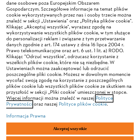
dane osobowe poza Europejskim Obszarem
Gospodarczym. Szczegółowe informacje na temat plików
cookie wykorzystywanych przez nas i osoby trzecie można
znaleźć w sekcji „Ustawienia" oraz „Polityka plików cookie".
Klikając „Akceptuj wszystkie", wyrażasz zgodę na
wykorzystywanie wszystkich plików cookie, w tym służące
do personalizacji reklam i związane z tym przetwarzanie
danych zgodnie z art. 174 ustawy z dnia 16 lipca 2004 r.
Prawo telekomunikacyjne oraz art. 6 ust. 1 lit. a) RODO.
TWOJA PRZEGLĄDARKA NIE JEST
Klikając "Odrzuć wszystkie", odrzucasz korzystanie z
wszelkich plików cookie, które nie są niezbędne. W
OBSŁUGIWANA
Ustawieniach można zaakceptować lub odrzucić
poszczególne pliki cookie. Możesz w dowolnym momencie
wycofać swoją zgodę na korzystanie z poszczególnych
Korzystasz z przeglądarki, której jeszcze nie obsługujemy. W
plików cookie lub wszystkich plików cookie ze skutkiem na
celu optymalnego korzystania z naszej strony zalecamy
przyszłość w sekcji „Pliki cookie" umieszczonej w stopce.
Więcej informacji można znaleźć w naszej
przejście do jednej z następujących przeglądarek:
Polityce
Prywatności
oraz naszej
Polityce plików cookie
.
Informacja Prawna
Firefox
Chrome
Akceptuj wszystkie
Safari
Edge