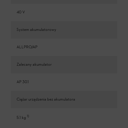
40 V
System akumulatorowy
ALLPRO/AP
Zalecany akumulator
AP 30.1
Ciężar urządzenia bez akumulatora
1
)
5.1 kg