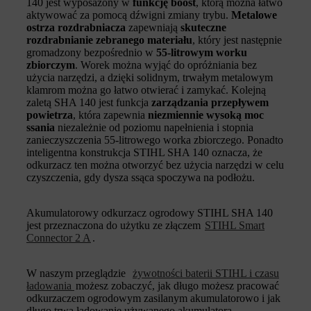
140 jest wyposażony w
funkcję boost
, którą można łatwo
aktywować za pomocą dźwigni zmiany trybu.
Metalowe
ostrza rozdrabniacza
zapewniają
skuteczne
rozdrabnianie zebranego materiału
, który jest następnie
gromadzony bezpośrednio w
55-litrowym worku
zbiorczym
. Worek można wyjąć do opróżniania bez
użycia narzędzi, a dzięki solidnym, trwałym metalowym
klamrom można go łatwo otwierać i zamykać. Kolejną
zaletą SHA 140 jest funkcja
zarządzania przepływem
powietrza
, która zapewnia
niezmiennie wysoką moc
ssania
niezależnie od poziomu napełnienia i stopnia
zanieczyszczenia 55-litrowego worka zbiorczego. Ponadto
inteligentna konstrukcja STIHL SHA 140 oznacza, że
odkurzacz ten można otworzyć bez użycia narzędzi w celu
czyszczenia, gdy dysza ssąca spoczywa na podłożu.
Akumulatorowy odkurzacz ogrodowy STIHL SHA 140
jest przeznaczona do użytku ze złączem
STIHL Smart
Connector 2 A
.
W naszym przeglądzie
żywotności baterii STIHL i czasu
ładowania
możesz zobaczyć, jak długo możesz pracować
odkurzaczem ogrodowym zasilanym akumulatorowo i jak
długo trwa ładowanie używanego akumulatora.