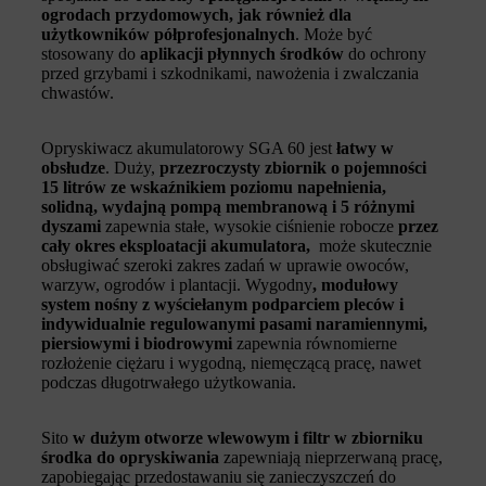
ogrodach przydomowych, jak również dla
użytkowników półprofesjonalnych
. Może być
stosowany do
aplikacji płynnych środków
do ochrony
przed grzybami i szkodnikami, nawożenia i zwalczania
chwastów.
Opryskiwacz akumulatorowy SGA 60 jest
łatwy w
obsłudze
. Duży,
przezroczysty zbiornik o pojemności
15 litrów ze wskaźnikiem poziomu napełnienia,
solidną, wydajną pompą membranową i 5 różnymi
dyszami
zapewnia stałe, wysokie ciśnienie robocze
przez
cały okres eksploatacji akumulatora,
może skutecznie
obsługiwać szeroki zakres zadań w uprawie owoców,
warzyw, ogrodów i plantacji. Wygodny
, modułowy
system nośny z wyściełanym podparciem pleców i
indywidualnie regulowanymi pasami naramiennymi,
piersiowymi i biodrowymi
zapewnia równomierne
rozłożenie ciężaru i wygodną, niemęczącą pracę, nawet
podczas długotrwałego użytkowania.
Sito
w dużym otworze wlewowym i filtr w zbiorniku
środka do opryskiwania
zapewniają nieprzerwaną pracę,
zapobiegając przedostawaniu się zanieczyszczeń do