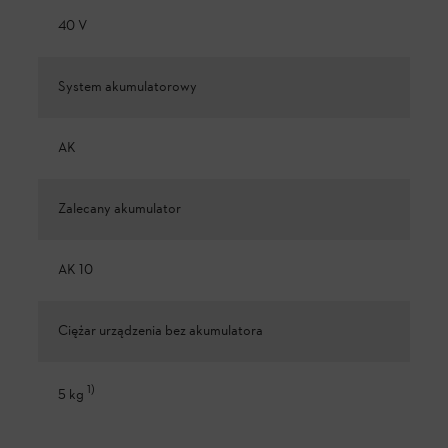
40 V
System akumulatorowy
AK
Zalecany akumulator
AK 10
Ciężar urządzenia bez akumulatora
1
)
5 kg