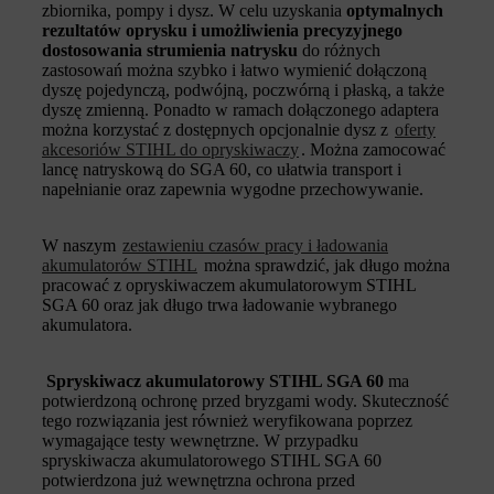
zbiornika, pompy i dysz. W celu uzyskania
optymalnych
rezultatów oprysku i umożliwienia precyzyjnego
dostosowania strumienia natrysku
do różnych
zastosowań można szybko i łatwo wymienić dołączoną
dyszę pojedynczą, podwójną, poczwórną i płaską, a także
dyszę zmienną. Ponadto w ramach dołączonego adaptera
można korzystać z dostępnych opcjonalnie dysz z
oferty
akcesoriów STIHL do opryskiwaczy
. Można zamocować
lancę natryskową do SGA 60, co ułatwia transport i
napełnianie oraz zapewnia wygodne przechowywanie.
W naszym
zestawieniu czasów pracy i ładowania
akumulatorów STIHL
można sprawdzić, jak długo można
pracować z opryskiwaczem akumulatorowym STIHL
SGA 60 oraz jak długo trwa ładowanie wybranego
akumulatora.
Spryskiwacz akumulatorowy STIHL SGA 60
ma
potwierdzoną ochronę przed bryzgami wody. Skuteczność
tego rozwiązania jest również weryfikowana poprzez
wymagające testy wewnętrzne. W przypadku
spryskiwacza akumulatorowego STIHL SGA 60
potwierdzona już wewnętrzna ochrona przed