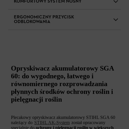
KOMFORTOWY SYSTEM NOŚNY
ERGONOMICZNY PRZYCISK
ODBLOKOWANIA
Opryskiwacz akumulatorowy SGA
60: do wygodnego, łatwego i
równomiernego rozprowadzania
płynnych środków ochrony roślin i
pielęgnacji roślin
Plecakowy opryskiwacz akumulatorowy STIHL SGA 60
należący do
STIHL AK-System
został opracowany
specjalnie do
ochrony i pielęgnacji roślin w większych