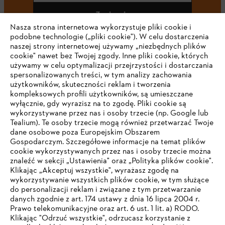
Zapisz się
Nasza strona internetowa wykorzystuje pliki cookie i
podobne technologie („pliki cookie"). W celu dostarczenia
naszej strony internetowej używamy „niezbędnych plików
cookie" nawet bez Twojej zgody. Inne pliki cookie, których
#STIHL
używamy w celu optymalizacji przejrzystości i dostarczania
spersonalizowanych treści, w tym analizy zachowania
użytkowników, skuteczności reklam i tworzenia
kompleksowych profili użytkowników, są umieszczane
wyłącznie, gdy wyrazisz na to zgodę. Pliki cookie są
wykorzystywane przez nas i osoby trzecie (np. Google lub
Tealium). Te osoby trzecie mogą również przetwarzać Twoje
dane osobowe poza Europejskim Obszarem
Gospodarczym. Szczegółowe informacje na temat plików
Firma
cookie wykorzystywanych przez nas i osoby trzecie można
znaleźć w sekcji „Ustawienia" oraz „Polityka plików cookie".
Klikając „Akceptuj wszystkie", wyrażasz zgodę na
wykorzystywanie wszystkich plików cookie, w tym służące
STIHL FAQ
do personalizacji reklam i związane z tym przetwarzanie
danych zgodnie z art. 174 ustawy z dnia 16 lipca 2004 r.
Prawo telekomunikacyjne oraz art. 6 ust. 1 lit. a) RODO.
TWOJA PRZEGLĄDARKA NIE JEST
Klikając "Odrzuć wszystkie", odrzucasz korzystanie z