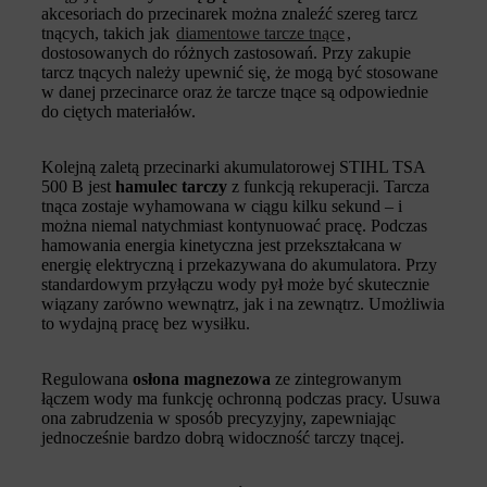
akcesoriach do przecinarek można znaleźć szereg tarcz
tnących, takich jak
diamentowe tarcze tnące
,
dostosowanych do różnych zastosowań. Przy zakupie
tarcz tnących należy upewnić się, że mogą być stosowane
w danej przecinarce oraz że tarcze tnące są odpowiednie
do ciętych materiałów.
Kolejną zaletą przecinarki akumulatorowej STIHL TSA
500 B jest
hamulec tarczy
z funkcją rekuperacji. Tarcza
tnąca zostaje wyhamowana w ciągu kilku sekund – i
można niemal natychmiast kontynuować pracę. Podczas
hamowania energia kinetyczna jest przekształcana w
energię elektryczną i przekazywana do akumulatora. Przy
standardowym przyłączu wody pył może być skutecznie
wiązany zarówno wewnątrz, jak i na zewnątrz. Umożliwia
to wydajną pracę bez wysiłku.
Regulowana
osłona magnezowa
ze zintegrowanym
łączem wody ma funkcję ochronną podczas pracy. Usuwa
ona zabrudzenia w sposób precyzyjny, zapewniając
jednocześnie bardzo dobrą widoczność tarczy tnącej.