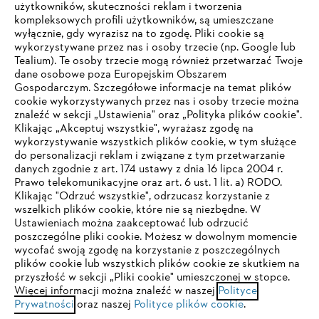
użytkowników, skuteczności reklam i tworzenia
kompleksowych profili użytkowników, są umieszczane
wyłącznie, gdy wyrazisz na to zgodę. Pliki cookie są
wykorzystywane przez nas i osoby trzecie (np. Google lub
Tealium). Te osoby trzecie mogą również przetwarzać Twoje
dane osobowe poza Europejskim Obszarem
Gospodarczym. Szczegółowe informacje na temat plików
cookie wykorzystywanych przez nas i osoby trzecie można
znaleźć w sekcji „Ustawienia" oraz „Polityka plików cookie".
Klikając „Akceptuj wszystkie", wyrażasz zgodę na
wykorzystywanie wszystkich plików cookie, w tym służące
do personalizacji reklam i związane z tym przetwarzanie
danych zgodnie z art. 174 ustawy z dnia 16 lipca 2004 r.
Prawo telekomunikacyjne oraz art. 6 ust. 1 lit. a) RODO.
TWOJA PRZEGLĄDARKA NIE JEST
Klikając "Odrzuć wszystkie", odrzucasz korzystanie z
wszelkich plików cookie, które nie są niezbędne. W
OBSŁUGIWANA
Ustawieniach można zaakceptować lub odrzucić
poszczególne pliki cookie. Możesz w dowolnym momencie
wycofać swoją zgodę na korzystanie z poszczególnych
Korzystasz z przeglądarki, której jeszcze nie obsługujemy. W
plików cookie lub wszystkich plików cookie ze skutkiem na
celu optymalnego korzystania z naszej strony zalecamy
przyszłość w sekcji „Pliki cookie" umieszczonej w stopce.
Więcej informacji można znaleźć w naszej
przejście do jednej z następujących przeglądarek:
Polityce
Prywatności
oraz naszej
Polityce plików cookie
.