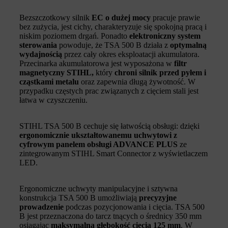
Bezszczotkowy silnik
EC o dużej mocy
pracuje prawie
bez zużycia, jest cichy, charakteryzuje się spokojną pracą i
niskim poziomem drgań. Ponadto
elektroniczny system
sterowania
powoduje, że TSA 500 B działa z
optymalną
wydajnością
przez cały okres eksploatacji akumulatora.
Przecinarka akumulatorowa jest wyposażona w
filtr
magnetyczny STIHL,
który
chroni silnik przed pyłem i
cząstkami metalu
oraz zapewnia długą żywotność. W
przypadku częstych prac związanych z cięciem stali jest
łatwa w czyszczeniu.
STIHL TSA 500 B cechuje się łatwością obsługi: dzięki
ergonomicznie ukształtowanemu uchwytowi z
cyfrowym panelem obsługi ADVANCE PLUS
ze
zintegrowanym STIHL Smart Connector z wyświetlaczem
LED.
Ergonomiczne uchwyty manipulacyjne i sztywna
konstrukcja TSA 500 B umożliwiają
precyzyjne
prowadzenie
podczas pozycjonowania i cięcia. TSA 500
B jest przeznaczona do tarcz tnących o średnicy 350 mm
osiągając
maksymalną głębokość cięcia 125 mm
. W