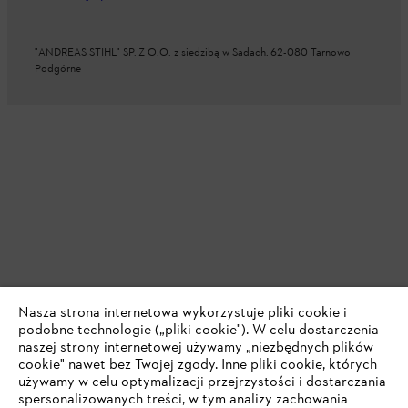
"ANDREAS STIHL" SP. Z O.O. z siedzibą w Sadach, 62-080 Tarnowo
Podgórne
Nasza strona internetowa wykorzystuje pliki cookie i
podobne technologie („pliki cookie"). W celu dostarczenia
naszej strony internetowej używamy „niezbędnych plików
cookie" nawet bez Twojej zgody. Inne pliki cookie, których
używamy w celu optymalizacji przejrzystości i dostarczania
spersonalizowanych treści, w tym analizy zachowania