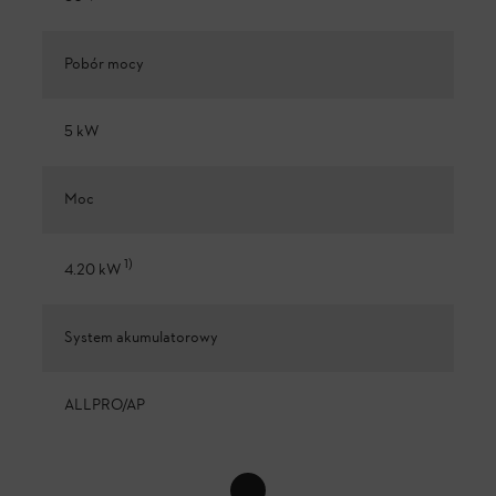
Pobór mocy
5 kW
Moc
1
)
4.20 kW
System akumulatorowy
ALLPRO/AP