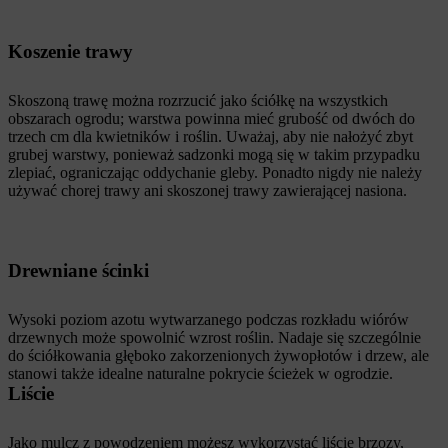
Koszenie trawy
Skoszoną trawę można rozrzucić jako ściółkę na wszystkich
obszarach ogrodu; warstwa powinna mieć grubość od dwóch do
trzech cm dla kwietników i roślin. Uważaj, aby nie nałożyć zbyt
grubej warstwy, ponieważ sadzonki mogą się w takim przypadku
zlepiać, ograniczając oddychanie gleby. Ponadto nigdy nie należy
używać chorej trawy ani skoszonej trawy zawierającej nasiona.
Drewniane ścinki
Wysoki poziom azotu wytwarzanego podczas rozkładu wiórów
drzewnych może spowolnić wzrost roślin. Nadaje się szczególnie
do ściółkowania głęboko zakorzenionych żywopłotów i drzew, ale
stanowi także idealne naturalne pokrycie ścieżek w ogrodzie.
Liście
Jako mulcz z powodzeniem możesz wykorzystać liście brzozy,