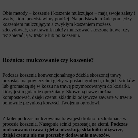
Obie metody – koszenie i koszenie mulczujące – mają swoje zalety i
wady, które przedstawimy poniżej. Na podstawie różnic pomiędzy
koszeniem mulczującym a zwykłym koszeniem możesz
zdecydować, czy trawnik należy mulczować skoszoną trawą, czy
też zbierać ją w trakcie lub po koszeniu.
Różnica: mulczowanie czy koszenie?
Podczas koszenia konwencjonalnego źdźbła skoszonej trawy
pozostają na powierzchni gleby w postaci grubych, długich ścinków
lub gromadzą się w koszu na trawę przymocowanym do kosiarki,
który jest regularnie opróżniany. Skoszoną trawę można
kompostować, dzięki czemu składniki odżywcze zawarte w trawie
ponownie przyniosą korzyści Twojemu ogrodowi.
Z kolei podczas mulczowania trawa jest drobno rozdrabniana w
procesie koszenia. Następnie ścinki pozostają na ziemi.
Podczas
mulczowania trawa i gleba odzyskują składniki odżywcze,
dzięki czemu nie ma potrzeby dodawania nawozów.