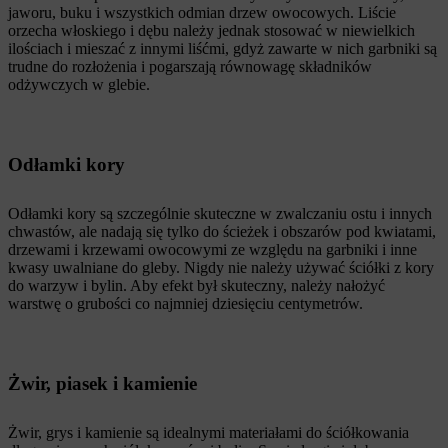
jaworu, buku i wszystkich odmian drzew owocowych. Liście
orzecha włoskiego i dębu należy jednak stosować w niewielkich
ilościach i mieszać z innymi liśćmi, gdyż zawarte w nich garbniki są
trudne do rozłożenia i pogarszają równowagę składników
odżywczych w glebie.
Odłamki kory
Odłamki kory są szczególnie skuteczne w zwalczaniu ostu i innych
chwastów, ale nadają się tylko do ścieżek i obszarów pod kwiatami,
drzewami i krzewami owocowymi ze względu na garbniki i inne
kwasy uwalniane do gleby. Nigdy nie należy używać ściółki z kory
do warzyw i bylin. Aby efekt był skuteczny, należy nałożyć
warstwę o grubości co najmniej dziesięciu centymetrów.
Żwir, piasek i kamienie
Żwir, grys i kamienie są idealnymi materiałami do ściółkowania