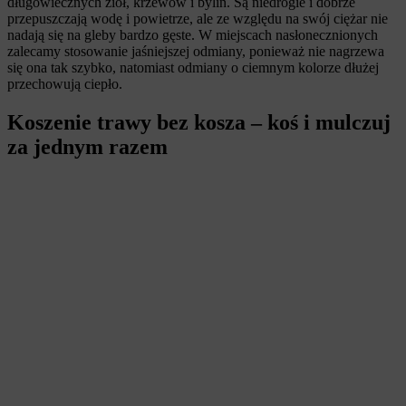
długowiecznych ziół, krzewów i bylin. Są niedrogie i dobrze
przepuszczają wodę i powietrze, ale ze względu na swój ciężar nie
nadają się na gleby bardzo gęste. W miejscach nasłonecznionych
zalecamy stosowanie jaśniejszej odmiany, ponieważ nie nagrzewa
się ona tak szybko, natomiast odmiany o ciemnym kolorze dłużej
przechowują ciepło.
Koszenie trawy bez kosza – koś i mulczuj
za jednym razem