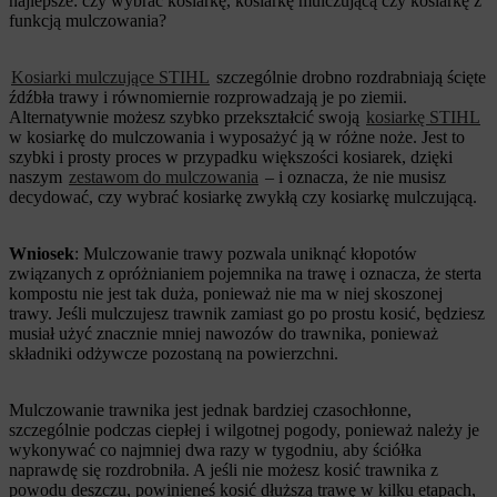
najlepsze: czy wybrać kosiarkę, kosiarkę mulczującą czy kosiarkę z
funkcją mulczowania?
Kosiarki mulczujące STIHL
szczególnie drobno rozdrabniają ścięte
źdźbła trawy i równomiernie rozprowadzają je po ziemii.
Alternatywnie możesz szybko przekształcić swoją
kosiarkę STIHL
w kosiarkę do mulczowania i wyposażyć ją w różne noże. Jest to
szybki i prosty proces w przypadku większości kosiarek, dzięki
naszym
zestawom do mulczowania
– i oznacza, że nie musisz
decydować, czy wybrać kosiarkę zwykłą czy kosiarkę mulczującą.
Wniosek
: Mulczowanie trawy pozwala uniknąć kłopotów
związanych z opróżnianiem pojemnika na trawę i oznacza, że sterta
kompostu nie jest tak duża, ponieważ nie ma w niej skoszonej
trawy. Jeśli mulczujesz trawnik zamiast go po prostu kosić, będziesz
musiał użyć znacznie mniej nawozów do trawnika, ponieważ
składniki odżywcze pozostaną na powierzchni.
Mulczowanie trawnika jest jednak bardziej czasochłonne,
szczególnie podczas ciepłej i wilgotnej pogody, ponieważ należy je
wykonywać co najmniej dwa razy w tygodniu, aby ściółka
naprawdę się rozdrobniła. A jeśli nie możesz kosić trawnika z
powodu deszczu, powinieneś kosić dłuższą trawę w kilku etapach,