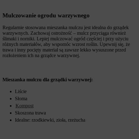
Mulczowanie ogrodu warzywnego
Regularnie stosowana mieszanka mulczu jest idealna do grządek
warzywnych. Zachowaj ostrożność – mulcz przyciąga również
ślimaki i norniki. Lepiej mulczować ogród częściej i przy użyciu
różnych materiałów, aby wspomóc wzrost roślin. Upewnij się, że
trawa i inny pocięty materiał są zawsze lekko wysuszone przed
rozłożeniem ich na grządce warzywnej.
Mieszanka mulczu dla grządki warzywnej:
Liście
Słoma
Kompost
Skoszona trawa
Idealne: rzodkiewki, zioła, rzeżucha