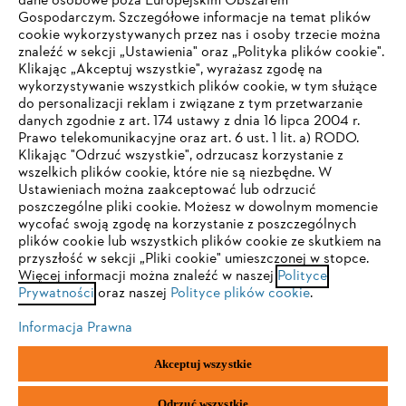
dane osobowe poza Europejskim Obszarem
Gospodarczym. Szczegółowe informacje na temat plików
Firma
cookie wykorzystywanych przez nas i osoby trzecie można
znaleźć w sekcji „Ustawienia" oraz „Polityka plików cookie".
Klikając „Akceptuj wszystkie", wyrażasz zgodę na
wykorzystywanie wszystkich plików cookie, w tym służące
STIHL FAQ
do personalizacji reklam i związane z tym przetwarzanie
danych zgodnie z art. 174 ustawy z dnia 16 lipca 2004 r.
Prawo telekomunikacyjne oraz art. 6 ust. 1 lit. a) RODO.
TWOJA PRZEGLĄDARKA NIE JEST
Klikając "Odrzuć wszystkie", odrzucasz korzystanie z
wszelkich plików cookie, które nie są niezbędne. W
OBSŁUGIWANA
Serwis
Ustawieniach można zaakceptować lub odrzucić
poszczególne pliki cookie. Możesz w dowolnym momencie
wycofać swoją zgodę na korzystanie z poszczególnych
Korzystasz z przeglądarki, której jeszcze nie obsługujemy. W
plików cookie lub wszystkich plików cookie ze skutkiem na
celu optymalnego korzystania z naszej strony zalecamy
przyszłość w sekcji „Pliki cookie" umieszczonej w stopce.
Więcej informacji można znaleźć w naszej
przejście do jednej z następujących przeglądarek:
Polityce
Polityka prywatności
Wskazówki prawne
Cookies
Prywatności
oraz naszej
Polityce plików cookie
.
Informacje prawne
Informacja Prawna
Firefox
Chrome
Akceptuj wszystkie
"ANDREAS STIHL" SP. Z O.O. z siedzibą w Sadach, 62-080 Tarnowo
Safari
Edge
Podgórne
Odrzuć wszystkie