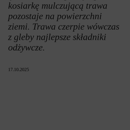
Pozostały porady
kosiarkę mulczującą trawa
pozostaje na powierzchni
Mulczowanie ogrodu warzywnego
ziemi. Trawa czerpie wówczas
z gleby najlepsze składniki
odżywcze.
17.10.2025