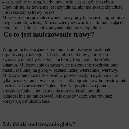
– szczególnie wiosną, kiedy trawa rośnie szczególnie szybko.
Upewnij się, że trawa nie jest zbyt długa, aby nie skosić zbyt dużej
ilości skoszonej trawy na raz.
Możesz rozpocząć mulczowanie trawy, gdy tylko sezon ogrodniczy
rozpocznie się wiosną. Można wtedy używać kosiarki mulczującej
regularnie aż do jesieni – przynajmniej raz w tygodniu.
Co to jest mulczowanie trawy?
W ogrodnictwie organicznym mulcz odnosi się do materiału
organicznego, takiego jak liście lub ścinki trawy, który jest
zwracany do gleby w celu jej ochrony i zapewnienia źródła
witamin. Mulczowanie oznacza więc rozrzucanie rozdrobnionej
materii roślinnej na glebę w postaci luźnej wierzchniej warstwy.
Mulczowanie można stosować w prawie każdym ogrodzie i nie
tylko oznacza mniej wysiłku i czasu dla ogrodników hobbystów, ale
może także zaoszczędzić pieniądze. Na przykład za pomocą
kosiarki z funkcją mulczowania możesz kosić trawnik i
jednocześnie go mulczować. Ale ogrody warzywne również
korzystają z mulczowania.
Jak działa mulczowanie gleby?