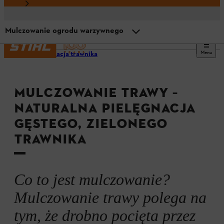
Mulczowanie ogrodu warzywnego
Menu
Pielęgnacja trawnika
Przegląd
MULCZOWANIE TRAWY –
Czym jest mulczowanie
NATURALNA PIELĘGNACJA
GĘSTEGO, ZIELONEGO
Materiał do mulczowania
TRAWNIKA
Mulczowanie trawy: zalety
Co to jest mulczowanie?
Mulczować czy kosić
Mulczowanie trawy polega na
tym, że drobno pocięta przez