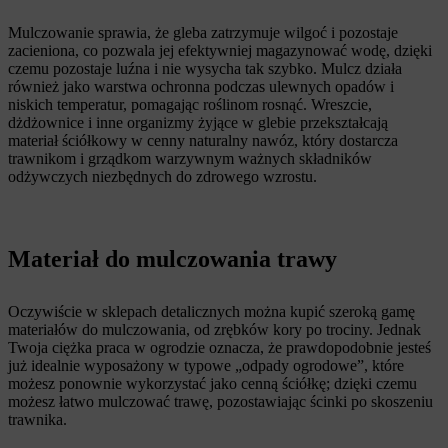
Mulczowanie sprawia, że gleba zatrzymuje wilgoć i pozostaje
zacieniona, co pozwala jej efektywniej magazynować wodę, dzięki
czemu pozostaje luźna i nie wysycha tak szybko. Mulcz działa
również jako warstwa ochronna podczas ulewnych opadów i
niskich temperatur, pomagając roślinom rosnąć. Wreszcie,
dżdżownice i inne organizmy żyjące w glebie przekształcają
materiał ściółkowy w cenny naturalny nawóz, który dostarcza
trawnikom i grządkom warzywnym ważnych składników
odżywczych niezbędnych do zdrowego wzrostu.
Materiał do mulczowania trawy
Oczywiście w sklepach detalicznych można kupić szeroką gamę
materiałów do mulczowania, od zrębków kory po trociny. Jednak
Twoja ciężka praca w ogrodzie oznacza, że prawdopodobnie jesteś
już idealnie wyposażony w typowe „odpady ogrodowe”, które
możesz ponownie wykorzystać jako cenną ściółkę; dzięki czemu
możesz łatwo mulczować trawę, pozostawiając ścinki po skoszeniu
trawnika.