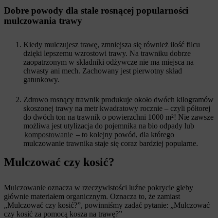
Dobre powody dla stale rosnącej popularności
mulczowania trawy
Kiedy mulczujesz trawę, zmniejsza się również ilość filcu
dzięki lepszemu wzrostowi trawy. Na trawniku dobrze
zaopatrzonym w składniki odżywcze nie ma miejsca na
chwasty ani mech. Zachowany jest pierwotny skład
gatunkowy.
Zdrowo rosnący trawnik produkuje około dwóch kilogramów
skoszonej trawy na metr kwadratowy rocznie – czyli półtorej
do dwóch ton na trawnik o powierzchni 1000 m²! Nie zawsze
możliwa jest utylizacja do pojemnika na bio odpady lub
kompostowanie
– to kolejny powód, dla którego
mulczowanie trawnika staje się coraz bardziej popularne.
Mulczować czy kosić?
Mulczowanie oznacza w rzeczywistości luźne pokrycie gleby
głównie materiałem organicznym. Oznacza to, że zamiast
„Mulczować czy kosić?”, powinniśmy zadać pytanie: „Mulczować
czy kosić za pomocą kosza na trawę?”