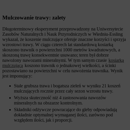
Mulczowanie trawy: zalety
Długoterminowy eksperyment przeprowadzony na Uniwersytecie
Zasobów Naturalnych i Nauk Przyrodniczych w Wiedniu-Essling
wykazał, że koszenie mulczujące oferuje znaczne korzyści i sprzyja
wzrostowi trawy. W ciągu czterech lat standardową kosiarką
skoszono trawnik o powierzchni 1000 metrów kwadratowych, a
skoszoną trawę konsekwentnie usuwano; teren był dobrze
nawożony nawozami mineralnymi. W tym samym czasie
kosiarką
mulczującą
koszono trawnik o jednakowej wielkości, a ścinki
pozostawiano na powierzchni w celu nawożenia trawnika. Wynik
jest imponujący:
Stale grubsza trawa i bogatsza zieleń w wyniku 21 koszeń
mulczujących rocznie przez cały sezon wzrostu trawy.
Wyższa skuteczność niż 4 zastosowania nawozów
mineralnych na obszarze kontrolnym.
Składniki odżywcze powracające do gleby odpowiadają
dokładnie optymalnej wymaganej ilości, zarówno pod
względem ilości, jak i proporcji.