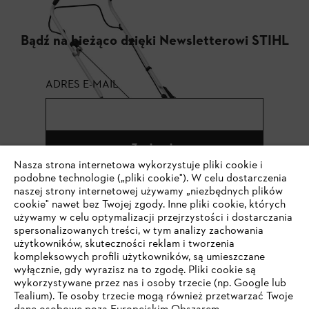
Bądź na bieżąco dzięki Newsletterowi STIHL
ADRES E-MAIL
Zapisz się
Nasza strona internetowa wykorzystuje pliki cookie i
podobne technologie („pliki cookie"). W celu dostarczenia
naszej strony internetowej używamy „niezbędnych plików
cookie" nawet bez Twojej zgody. Inne pliki cookie, których
#STIHL
używamy w celu optymalizacji przejrzystości i dostarczania
spersonalizowanych treści, w tym analizy zachowania
użytkowników, skuteczności reklam i tworzenia
kompleksowych profili użytkowników, są umieszczane
wyłącznie, gdy wyrazisz na to zgodę. Pliki cookie są
wykorzystywane przez nas i osoby trzecie (np. Google lub
Tealium). Te osoby trzecie mogą również przetwarzać Twoje