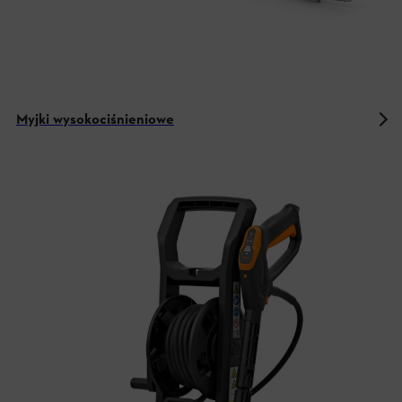
Myjki wysokociśnieniowe
Technologia akumulatorów STIHL w
systemie AK
Wyposażenie i działanie systemu AK