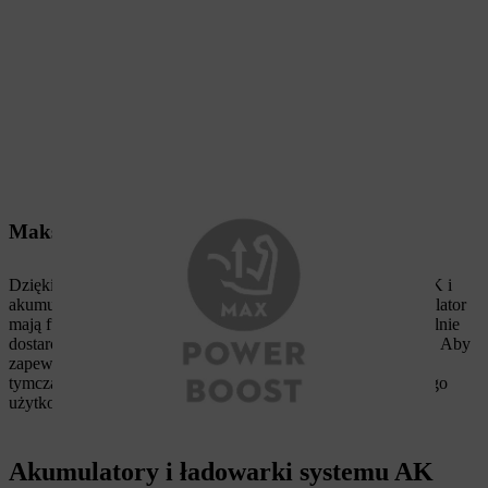
Maksymalna moc w systemie AK
Dzięki inteligentnej elektronice urządzenia STIHL systemu AK i
akumulatory komunikują się ze sobą. Jeśli urządzenie i akumulator
mają funkcję POWER BOOST, akumulator zawsze samodzielnie
dostarcza maksymalną możliwą moc do danego zastosowania. Aby
zapewnić optymalną żywotność akumulatora, urządzenie
tymczasowo dostosowuje moc w przypadku zbyt intensywnego
użytkowania.
Akumulatory i ładowarki systemu AK