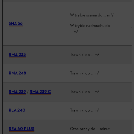
W trybie ssania do … m²/
3
SHA 56
W trybie nadmuchu do
3
… m²
RMA 235
Trawniki do … m²
1
RMA 248
Trawniki do … m²
1
RMA 239
/
RMA 239 C
Trawniki do … m²
1
RLA 240
Trawniki do … m²
9
REA 60 PLUS
Czas pracy do … minut