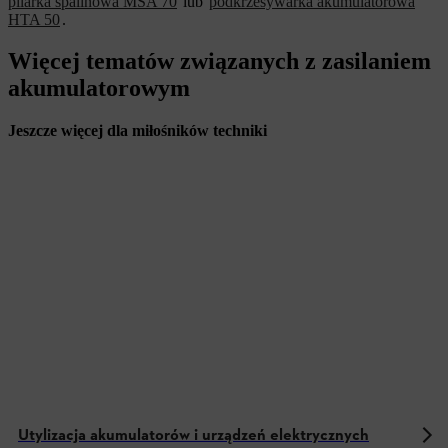
pilarka spalinowa MSA 70
lub
podkrzesywarka akumulatorowa
HTA 50
.
Więcej tematów związanych z zasilaniem
akumulatorowym
Jeszcze więcej dla miłośników techniki
Utylizacja akumulatorów i urządzeń elektrycznych