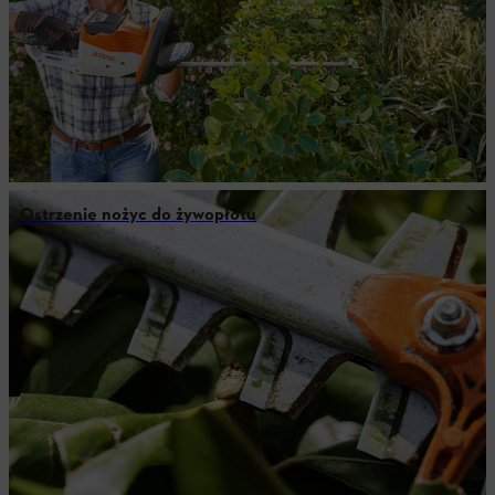
Ostrzenie nożyc do żywopłotu
Elastyczne zasilanie akumulatorowe:
Wydajność systemu AK
Chcesz poznać osiągi urządzenia po jednym naładowaniu w
systemie AK? W poniższej tabeli przedstawiono przykładowy
wpływ wydajności akumulatorów systemu AK w połączeniu z
naszymi urządzeniami z systemu AK podczas codziennej pracy.
Bardziej szczegółowe informacje można znaleźć na naszej stronie
dotyczącej
godzin pracy i ładowania
.