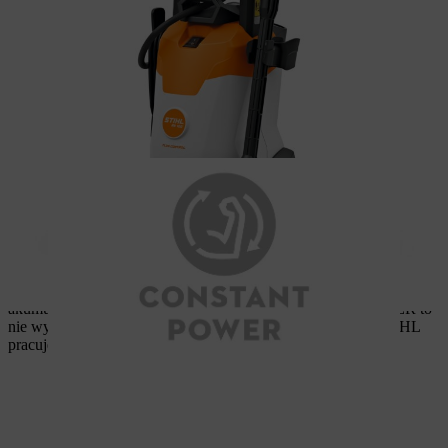
Stała moc niezależnie od poziomu naładowania
akumulatora systemu AK
W przypadku urządzeń akumulatorowych innych marek moc
zazwyczaj spada podczas pracy wraz ze wzrostem poziomu
rozładowania akumulatora. W przypadku urządzeń
akumulatorowych STIHL systemu AK z CONSTANT POWER to
nie występuje. Dzięki inteligentnej elektronice urządzenie STIHL
pracuje stale z wysoką mocą.