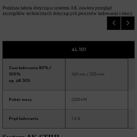
Poniższa tabela dotycząca systemu AK zawiera przegląd
szczegółów technicznych dotyczących procesów ładowania i mocy.
AL 101
A
Czas ładowania 80% /
3
100%
160 min / 205 min
np. AK 30S
0
Pobór mocy
0,08 kW
6
Prąd ładowania
1,6 A