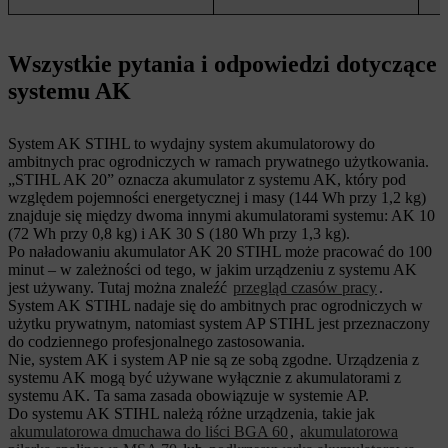
Wszystkie pytania i odpowiedzi dotyczące
systemu AK
System AK STIHL to wydajny system akumulatorowy do
ambitnych prac ogrodniczych w ramach prywatnego użytkowania.
„STIHL AK 20” oznacza akumulator z systemu AK, który pod
względem pojemności energetycznej i masy (144 Wh przy 1,2 kg)
znajduje się między dwoma innymi akumulatorami systemu: AK 10
(72 Wh przy 0,8 kg) i AK 30 S (180 Wh przy 1,3 kg).
Po naładowaniu akumulator AK 20 STIHL może pracować do 100
minut – w zależności od tego, w jakim urządzeniu z systemu AK
jest używany. Tutaj można znaleźć
przegląd czasów pracy
.
System AK STIHL nadaje się do ambitnych prac ogrodniczych w
użytku prywatnym, natomiast system AP STIHL jest przeznaczony
do codziennego profesjonalnego zastosowania.
Nie, system AK i system AP nie są ze sobą zgodne. Urządzenia z
systemu AK mogą być używane wyłącznie z akumulatorami z
systemu AK. Ta sama zasada obowiązuje w systemie AP.
Do systemu AK STIHL należą różne urządzenia, takie jak
akumulatorowa dmuchawa do liści BGA 60
,
akumulatorowa