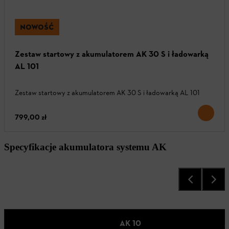
NOWOŚĆ
Zestaw startowy z akumulatorem AK 30 S i ładowarką
AL 101
Zestaw startowy z akumulatorem AK 30 S i ładowarką AL 101
799,00 zł
Specyfikacje akumulatora systemu AK
AK 10
A