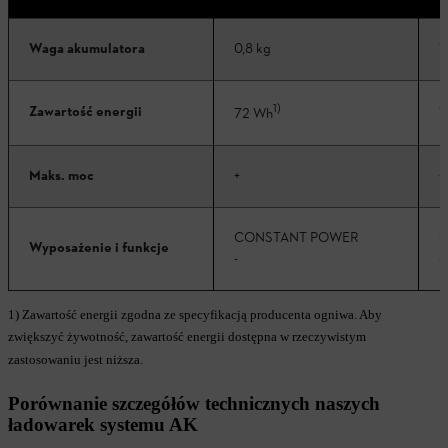
Waga akumulatora
0,8 kg
1
1)
Zawartość energii
72 Wh
1
Maks. moc
+
+
CONSTANT POWER
C
Wyposażenie i funkcje
-
-
1) Zawartość energii zgodna ze specyfikacją producenta ogniwa. Aby
zwiększyć żywotność, zawartość energii dostępna w rzeczywistym
zastosowaniu jest niższa.
Porównanie szczegółów technicznych naszych
ładowarek systemu AK