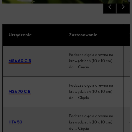
A
Urządzenie
Zastosowanie
(
Podczas cięcia drewna na
MSA 60 C-B
krawędziach (10 x 10 cm)
6
do … Cięcia
Podczas cięcia drewna na
MSA 70 C-B
krawędziach (10 x 10 cm)
6
do … Cięcia
Podczas cięcia drewna na
HTA 50
krawędziach (10 x 10 cm)
8
do … Cięcia