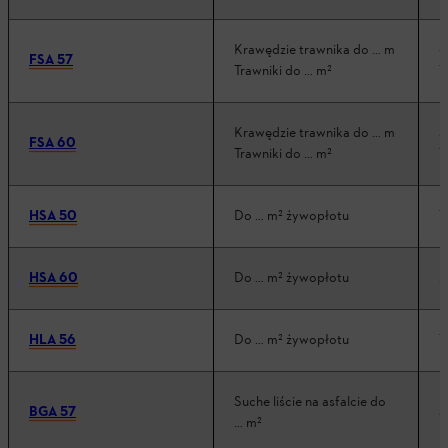
Krawędzie trawnika do … m
6
FSA 57
Trawniki do … m²
1
Krawędzie trawnika do … m
5
FSA 60
Trawniki do … m²
1
HSA 50
Do … m² żywopłotu
1
HSA 60
Do … m² żywopłotu
2
HLA 56
Do … m² żywopłotu
1
Suche liście na asfalcie do
BGA 57
3
… m²