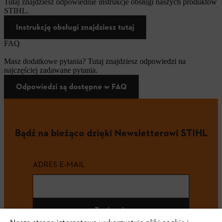
Tutaj znajdziesz odpowiednie instrukcje obsługi naszych produktów
STIHL.
Instrukcję obsługi znajdziesz tutaj
FAQ
Masz dodatkowe pytania? Tutaj znajdziesz odpowiedzi na
najczęściej zadawane pytania.
Odpowiedzi są dostępne w FAQ
Bądź na bieżąco dzięki Newsletterowi STIHL
ADRES E-MAIL
Zapisz się