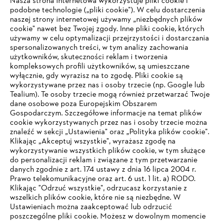
Nasza strona internetowa wykorzystuje pliki cookie i
podobne technologie („pliki cookie"). W celu dostarczenia
naszej strony internetowej używamy „niezbędnych plików
cookie" nawet bez Twojej zgody. Inne pliki cookie, których
#STIHL
używamy w celu optymalizacji przejrzystości i dostarczania
spersonalizowanych treści, w tym analizy zachowania
użytkowników, skuteczności reklam i tworzenia
kompleksowych profili użytkowników, są umieszczane
wyłącznie, gdy wyrazisz na to zgodę. Pliki cookie są
wykorzystywane przez nas i osoby trzecie (np. Google lub
Tealium). Te osoby trzecie mogą również przetwarzać Twoje
dane osobowe poza Europejskim Obszarem
Gospodarczym. Szczegółowe informacje na temat plików
Firma
cookie wykorzystywanych przez nas i osoby trzecie można
znaleźć w sekcji „Ustawienia" oraz „Polityka plików cookie".
Klikając „Akceptuj wszystkie", wyrażasz zgodę na
wykorzystywanie wszystkich plików cookie, w tym służące
STIHL FAQ
do personalizacji reklam i związane z tym przetwarzanie
danych zgodnie z art. 174 ustawy z dnia 16 lipca 2004 r.
Prawo telekomunikacyjne oraz art. 6 ust. 1 lit. a) RODO.
TWOJA PRZEGLĄDARKA NIE JEST
Klikając "Odrzuć wszystkie", odrzucasz korzystanie z
wszelkich plików cookie, które nie są niezbędne. W
OBSŁUGIWANA
Serwis
Ustawieniach można zaakceptować lub odrzucić
poszczególne pliki cookie. Możesz w dowolnym momencie