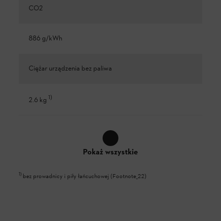
CO2
886 g/kWh
Ciężar urządzenia bez paliwa
1
)
2.6 kg
Pokaż wszystkie
1
)
bez prowadnicy i piły łańcuchowej (Footnote_22)