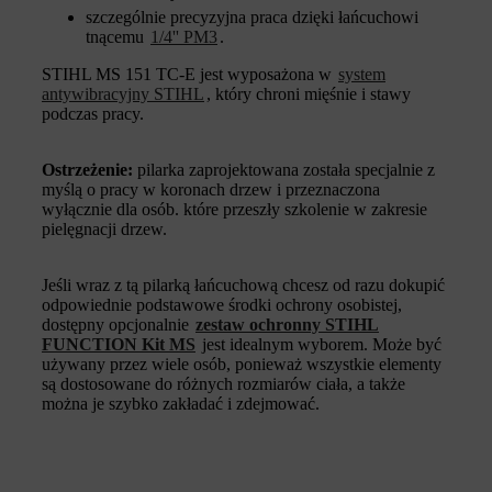
szczególnie precyzyjna praca dzięki łańcuchowi
tnącemu
1/4'' PM3
.
STIHL MS 151 TC-E jest wyposażona w
system
antywibracyjny STIHL
, który chroni mięśnie i stawy
podczas pracy.
Ostrzeżenie:
pilarka zaprojektowana została specjalnie z
myślą o pracy w koronach drzew i przeznaczona
wyłącznie dla osób. które przeszły szkolenie w zakresie
pielęgnacji drzew.
Jeśli wraz z tą pilarką łańcuchową chcesz od razu dokupić
odpowiednie podstawowe środki ochrony osobistej,
dostępny opcjonalnie
zestaw ochronny STIHL
FUNCTION Kit MS
jest idealnym wyborem. Może być
używany przez wiele osób, ponieważ wszystkie elementy
są dostosowane do różnych rozmiarów ciała, a także
można je szybko zakładać i zdejmować.