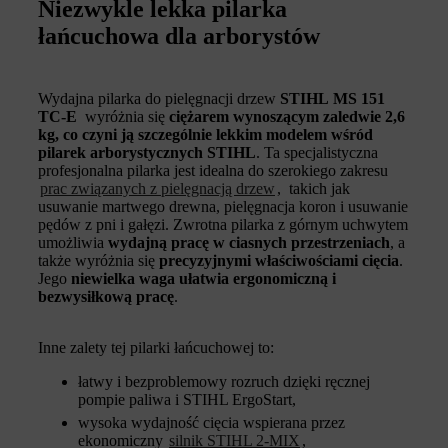
Niezwykle lekka pilarka
łańcuchowa dla arborystów
Wydajna pilarka do pielęgnacji drzew
STIHL
MS 151
TC-E
wyróżnia się
ciężarem wynoszącym zaledwie 2,6
kg, co czyni ją szczególnie lekkim modelem wśród
pilarek arborystycznych STIHL
. Ta specjalistyczna
profesjonalna pilarka jest idealna do szerokiego zakresu
prac związanych z pielęgnacją drzew
, takich jak
usuwanie martwego drewna, pielęgnacja koron i usuwanie
pędów z pni i gałęzi. Zwrotna pilarka z górnym uchwytem
umożliwia
wydajną pracę w ciasnych przestrzeniach
, a
także wyróżnia się
precyzyjnymi właściwościami cięcia
.
Jego
niewielka waga ułatwia ergonomiczną i
bezwysiłkową pracę
.
Inne zalety tej pilarki łańcuchowej to:
łatwy i bezproblemowy rozruch dzięki ręcznej
pompie paliwa i STIHL ErgoStart,
wysoka wydajność cięcia wspierana przez
ekonomiczny
silnik STIHL 2-MIX
,