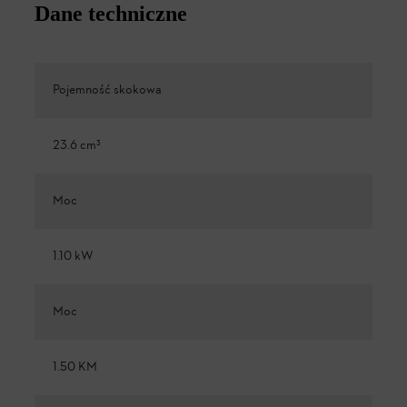
Dane techniczne
Pojemność skokowa
23.6 cm³
Moc
1.10 kW
Moc
1.50 KM