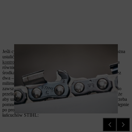
Jeśli cyfra na ograniczniku głębokości nie jest już czytelna, można
ustalić podziałkę piły łańcuchowej za pomocą
przymiaru
kontrolnego
. Alternatywnie podziałkę piły łańcuchowej można
również obliczyć. W tym celu zmierz suwmiarką odległość od
środka sworznia nitu do środka kolejnego i podziel wynik przez
dwa – w ten sposób uzyskasz podziałkę piły łańcuchowej w
milimetrach. Ponieważ jednak podziałka piły łańcuchowej jest
zawsze podawana w calach, wynik należy jeszcze odpowiednio
przeliczyć: Jeden milimetr odpowiada 0,039 cala, co oznacza, że
aby uzyskać odpowiednią wartość w calach, wynik pomiaru trzeba
pomnożyć przez 0,039. Do tak obliczonej wartości można następnie
po prostu wyszukać pasującą średnicę pilnika w tabeli typów
łańcuchów STIHL: