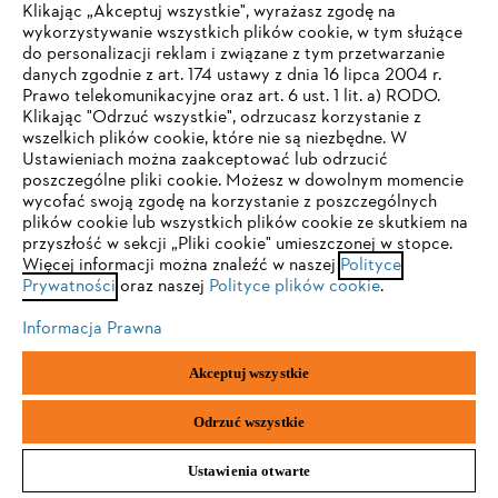
Klikając „Akceptuj wszystkie", wyrażasz zgodę na
wykorzystywanie wszystkich plików cookie, w tym służące
do personalizacji reklam i związane z tym przetwarzanie
danych zgodnie z art. 174 ustawy z dnia 16 lipca 2004 r.
Pilarki łańcuchowe
Prawo telekomunikacyjne oraz art. 6 ust. 1 lit. a) RODO.
TWOJA PRZEGLĄDARKA NIE JEST
Klikając "Odrzuć wszystkie", odrzucasz korzystanie z
wszelkich plików cookie, które nie są niezbędne. W
OBSŁUGIWANA
Ustawieniach można zaakceptować lub odrzucić
poszczególne pliki cookie. Możesz w dowolnym momencie
Bądź na bieżąco dzięki Newsletterowi STIHL
wycofać swoją zgodę na korzystanie z poszczególnych
Korzystasz z przeglądarki, której jeszcze nie obsługujemy. W
plików cookie lub wszystkich plików cookie ze skutkiem na
celu optymalnego korzystania z naszej strony zalecamy
przyszłość w sekcji „Pliki cookie" umieszczonej w stopce.
ADRES E-MAIL
Więcej informacji można znaleźć w naszej
przejście do jednej z następujących przeglądarek:
Polityce
Prywatności
oraz naszej
Polityce plików cookie
.
Informacja Prawna
Firefox
Chrome
Zapisz się
Akceptuj wszystkie
Safari
Edge
Odrzuć wszystkie
#STIHL
Ustawienia otwarte