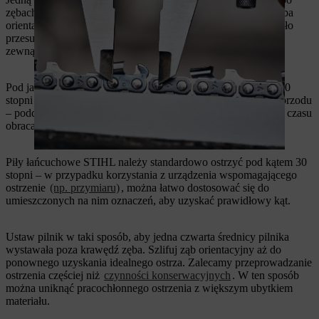
zębach tnących, przesuwając go do przodu. Zaczynając od zęba
orientacyjnego, włóż pilnik w ząb tnący tak, aby można go było
przesuwać wzdłuż zęba tnącego w kierunku od wewnątrz do
zewnątrz.
Pod jakim kątem ostrzyć łańcuch? Szlifuj zawsze pod kątem 90
stopni do prowadnicy. Pilnik chwyta tylko podczas ruchu do przodu
– podczas cofania należy go unieść. W regularnych odstępach czasu
obracaj pilnik, aby uniknąć jego jednostronnego zużycia.
Piły łańcuchowe STIHL należy standardowo ostrzyć pod kątem 30
stopni – w przypadku korzystania z urządzenia wspomagającego
ostrzenie
(np. przymiaru)
, można łatwo dostosować się do
umieszczonych na nim oznaczeń, aby uzyskać prawidłowy kąt.
Ustaw pilnik w taki sposób, aby jedna czwarta średnicy pilnika
wystawała poza krawędź zęba. Szlifuj ząb orientacyjny aż do
ponownego uzyskania idealnego ostrza. Zalecamy przeprowadzanie
ostrzenia częściej niż
czynności konserwacyjnych
. W ten sposób
można uniknąć pracochłonnego ostrzenia z większym ubytkiem
materiału.