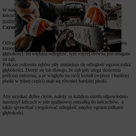
W naszym filmie instruktażowym pokazujemy, jak naostrzyć
łańcuch za jednym razem i ogranicznik głębokości
pilarki
spalinowej STIHL
za pomocą
prowadnika 2-w-1
.
Czym jest odległość ogranicznika głębokości?
Odległość ogranicznika głębokości to odległość między przednią
krawędzią górnej części zęba a górną krawędzią ogranicznika
głębokości. Im większa odległość, tym więcej drewna jest strugane
na ząb.
Podczas ostrzenia zębów piły zmniejsza się odległość ogranicznika
głębokości. Dzieje się tak dlatego, że ząb piły ulega skróceniu
podczas ostrzenia, a ze względu na swój kształt (węższy i bardziej
płaski w tylnej części) staje się również bardziej płaski.
Aby uzyskać dobre cięcie, należy za każdym razem odpowiednio
naostrzyć łańcuch w pile spalinowej ostrzałką do łańcuchów, a
także sprawdzać i regulować odległość między ogranicznikami
głębokości.