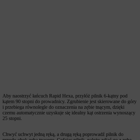
Aby naostrzyć łańcuch Rapid Hexa, przyłóż pilnik 6-kątny pod
kątem 90 stopni do prowadnicy. Zgrubienie jest skierowane do góry
i przebiega równolegle do oznaczenia na zębie tnącym, dzięki
czemu automatycznie uzyskuje się idealny kąt ostrzenia wynoszący
25 stopni.
Chwyć uchwyt jedną ręką, a drugą ręką poprowadź pilnik do
przodu obok zęba tnącego. Cofając pilnik, należy zdjąć go z zęba