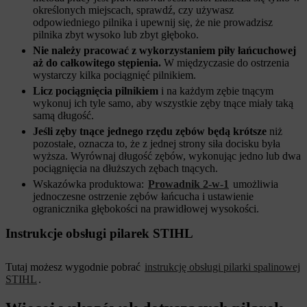
określonych miejscach, sprawdź, czy używasz
odpowiedniego pilnika i upewnij się, że nie prowadzisz
pilnika zbyt wysoko lub zbyt głęboko.
Nie należy pracować z wykorzystaniem piły łańcuchowej
aż do całkowitego stępienia.
W międzyczasie do ostrzenia
wystarczy kilka pociągnięć pilnikiem.
Licz pociągnięcia pilnikiem
i na każdym zębie tnącym
wykonuj ich tyle samo, aby wszystkie zęby tnące miały taką
samą długość.
Jeśli zęby tnące jednego rzędu zębów będą krótsze
niż
pozostałe, oznacza to, że z jednej strony siła docisku była
wyższa. Wyrównaj długość zębów, wykonując jedno lub dwa
pociągnięcia na dłuższych zębach tnących.
Wskazówka produktowa:
Prowadnik 2-w-1
umożliwia
jednoczesne ostrzenie zębów łańcucha i ustawienie
ogranicznika głębokości na prawidłowej wysokości.
Instrukcje obsługi pilarek STIHL
Tutaj możesz wygodnie pobrać
instrukcję obsługi pilarki spalinowej
STIHL
.