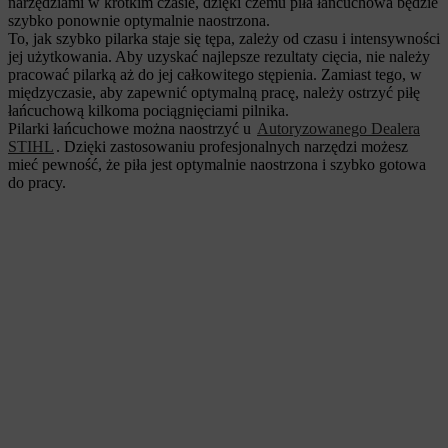
narzędziami w krótkim czasie, dzięki czemu piła łańcuchowa będzie
szybko ponownie optymalnie naostrzona.
To, jak szybko pilarka staje się tępa, zależy od czasu i intensywności
jej użytkowania. Aby uzyskać najlepsze rezultaty cięcia, nie należy
pracować pilarką aż do jej całkowitego stępienia. Zamiast tego, w
międzyczasie, aby zapewnić optymalną pracę, należy ostrzyć piłę
łańcuchową kilkoma pociągnięciami pilnika.
Pilarki łańcuchowe można naostrzyć u
Autoryzowanego Dealera
STIHL
. Dzięki zastosowaniu profesjonalnych narzędzi możesz
mieć pewność, że piła jest optymalnie naostrzona i szybko gotowa
do pracy.