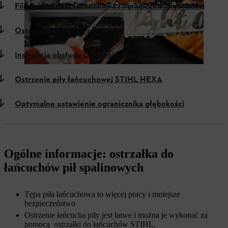
Film wideo: Piła łańcuchowa i ogranicznik głębokości
Ostrzenie pilnikiem okrągłym
Instrukcja obsługi: Ostrzenie pilarki
Ostrzenie piły łańcuchowej STIHL HEXA
Optymalne ustawienie ogranicznika głębokości
Ogólne informacje: ostrzałka do
łańcuchów pił spalinowych
Tępa piła łańcuchowa to więcej pracy i mniejsze
bezpieczeństwo
Ostrzenie łańcucha piły jest łatwe i można je wykonać za
pomocą
ostrzałki do łańcuchów STIHL.