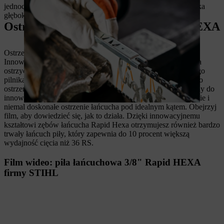
jednoczesne ostrzenie zębów łańcucha i piłowanie ogranicznika
głębokości do właściwej wysokości.
Ostrzenie piły łańcuchowej STIHL HEXA
Ostrzenie piły łańcuchowej jeszcze nigdy nie było tak proste:
Innowacyjną piłę łańcuchową STIHL 3/8" Rapid Hexa można
ostrzyć za pomocą specjalnie zaprojektowanego sześciokątnego
pilnika Hexa – bez dodatkowych elementów pomocniczych do
ostrzenia. Nowoczesny pilnik 6-kątny jest idealnie dopasowany do
innowacyjnego kształtu zęba tnącego Hexa i umożliwia szybkie i
niemal doskonałe ostrzenie łańcucha pod idealnym kątem. Obejrzyj
film, aby dowiedzieć się, jak to działa. Dzięki innowacyjnemu
kształtowi zębów łańcucha Rapid Hexa otrzymujesz również bardzo
trwały łańcuch piły, który zapewnia do 10 procent większą
wydajność cięcia niż 36 RS.
Film wideo: piła łańcuchowa 3/8" Rapid HEXA
firmy STIHL