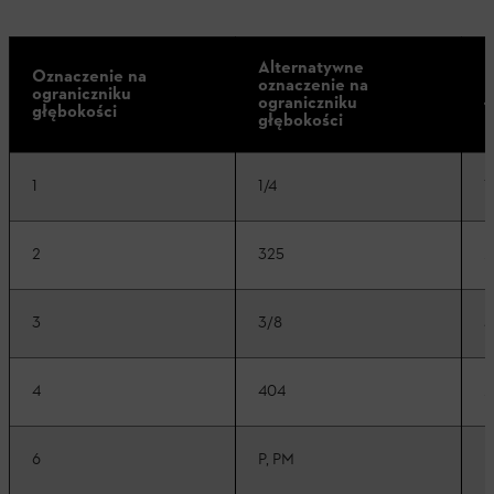
Alternatywne
Oznaczenie na
oznaczenie na
P
ograniczniku
ograniczniku
ł
głębokości
głębokości
1
1/4
1
2
325
.
3
3/8
3
4
404
.
6
P, PM
P