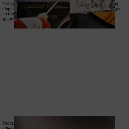
Następnie spiłuj wszystkie zęby tnące po tej stronie do tej samej
długości. Obróć pilarkę o 180 stopni i spiłuj wszystkie zęby tnące
po drugiej stronie. Upewnij się, że wszystkie zęby tnące są
spiłowane na długość zęba orientacyjnego.
Podczas ostrzenia zębów automatycznie zmniejsza się także
odległość ogranicznika głębokości. Po naostrzeniu wszystkich