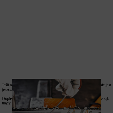
Jeśli na krawędzi tnącej wykryto refleksy świetlne, ząb tnący nie jest
jeszcze ostry.
Dopiero po zniknięciu refleksów świetlnych można założyć, że ząb
tnący jest dobrze naostrzony.