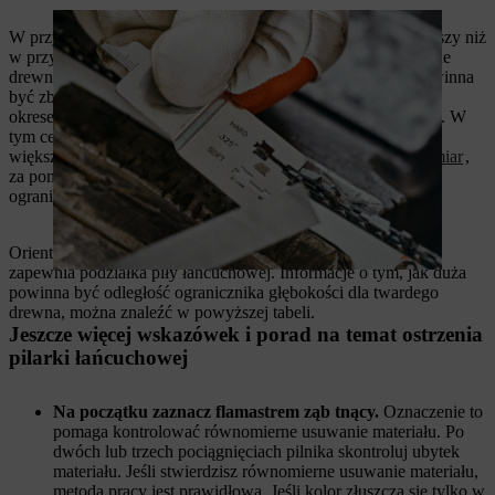
W przypadku twardego drewna opór podczas cięcia jest większy niż
w przypadku drewna miękkiego. Dlatego, aby móc ciąć twarde
drewno, odległość między ogranicznikami głębokości nie powinna
być zbyt duża. W przypadku cięcia miękkiego drewna poza
okresem mrozu, odległość może być większa nawet o 0,2 mm. W
tym celu można użyć przymiaru podziałki piły łańcuchowej o
większym rozmiarze. STIHL oferuje również specjalny
przymiar
,
za pomocą którego można bezpośrednio określić optymalny
ogranicznik głębokości dla twardego i miękkiego drewna.
Orientację przy wyborze odstępu ograniczników głębokości
zapewnia podziałka piły łańcuchowej. Informacje o tym, jak duża
powinna być odległość ogranicznika głębokości dla twardego
drewna, można znaleźć w powyższej tabeli.
Jeszcze więcej wskazówek i porad na temat ostrzenia
pilarki łańcuchowej
Na początku zaznacz flamastrem ząb tnący.
Oznaczenie to
pomaga kontrolować równomierne usuwanie materiału. Po
dwóch lub trzech pociągnięciach pilnika skontroluj ubytek
materiału. Jeśli stwierdzisz równomierne usuwanie materiału,
metoda pracy jest prawidłowa. Jeśli kolor złuszcza się tylko w