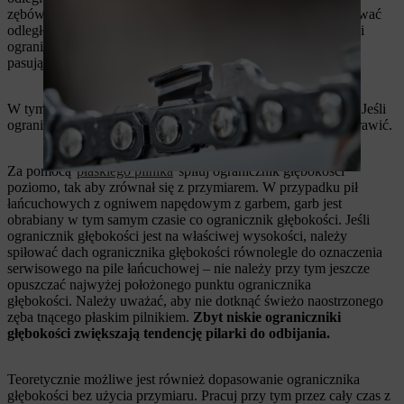
zębów tnących należy sprawdzić i w razie potrzeby wyregulować
odległość ogranicznika głębokości. Do sprawdzenia odległości
ogranicznika głębokości należy użyć
przymiaru kątowego
pasującego do podziałki piły łańcuchowej.
W tym celu wystarczy położyć przymiar na pile łańcuchowej. Jeśli
ogranicznik głębokości wystaje poza przymiar, należy go poprawić.
Za pomocą
płaskiego pilnika
spiłuj ogranicznik głębokości
poziomo, tak aby zrównał się z przymiarem. W przypadku pił
łańcuchowych z ogniwem napędowym z garbem, garb jest
obrabiany w tym samym czasie co ogranicznik głębokości. Jeśli
ogranicznik głębokości jest na właściwej wysokości, należy
spiłować dach ogranicznika głębokości równolegle do oznaczenia
serwisowego na pile łańcuchowej – nie należy przy tym jeszcze
opuszczać najwyżej położonego punktu ogranicznika
głębokości. Należy uważać, aby nie dotknąć świeżo naostrzonego
zęba tnącego płaskim pilnikiem.
Zbyt niskie ograniczniki
głębokości zwiększają tendencję pilarki do odbijania.
Teoretycznie możliwe jest również dopasowanie ogranicznika
głębokości bez użycia przymiaru. Pracuj przy tym przez cały czas z