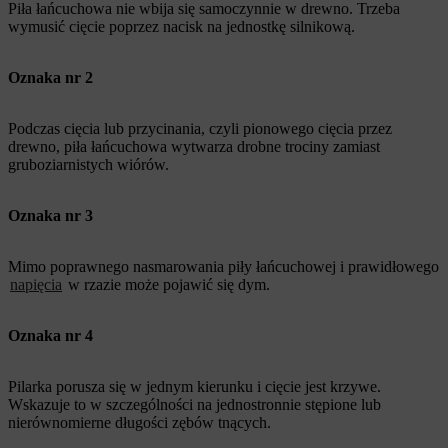
Piła łańcuchowa nie wbija się samoczynnie w drewno. Trzeba
wymusić cięcie poprzez nacisk na jednostkę silnikową.
Oznaka nr
2
Podczas cięcia lub przycinania, czyli pionowego cięcia przez
drewno, piła łańcuchowa wytwarza drobne trociny zamiast
gruboziarnistych wiórów.
Oznaka nr 3
Mimo poprawnego nasmarowania piły łańcuchowej i prawidłowego
napięcia
w rzazie może pojawić się dym.
Oznaka nr 4
Pilarka porusza się w jednym kierunku i cięcie jest krzywe.
Wskazuje to w szczególności na jednostronnie stępione lub
nierównomierne długości zębów tnących.