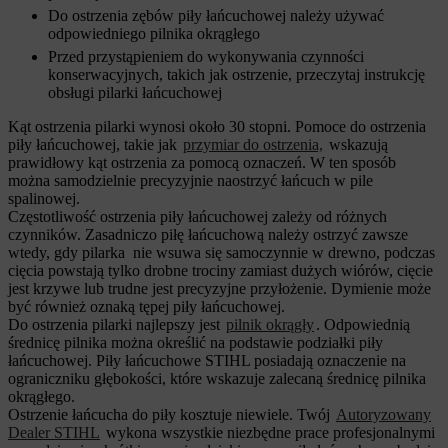
Do ostrzenia zębów piły łańcuchowej należy używać
odpowiedniego pilnika okrągłego
Przed przystąpieniem do wykonywania czynności
konserwacyjnych, takich jak ostrzenie, przeczytaj instrukcję
obsługi pilarki łańcuchowej
Kąt ostrzenia pilarki wynosi około 30 stopni. Pomoce do ostrzenia
piły łańcuchowej, takie jak
przymiar do ostrzenia,
wskazują
prawidłowy kąt ostrzenia za pomocą oznaczeń. W ten sposób
można samodzielnie precyzyjnie naostrzyć łańcuch w pile
spalinowej.
Częstotliwość ostrzenia piły łańcuchowej zależy od różnych
czynników. Zasadniczo piłę łańcuchową należy ostrzyć zawsze
wtedy, gdy pilarka nie wsuwa się samoczynnie w drewno, podczas
cięcia powstają tylko drobne trociny zamiast dużych wiórów, cięcie
jest krzywe lub trudne jest precyzyjne przyłożenie. Dymienie może
być również oznaką tępej piły łańcuchowej.
Do ostrzenia pilarki najlepszy jest
pilnik okrągły
. Odpowiednią
średnicę pilnika można określić na podstawie podziałki piły
łańcuchowej. Piły łańcuchowe STIHL posiadają oznaczenie na
ograniczniku głębokości, które wskazuje zalecaną średnicę pilnika
okrągłego.
Ostrzenie łańcucha do piły kosztuje niewiele. Twój
Autoryzowany
Dealer STIHL
wykona wszystkie niezbędne prace profesjonalnymi